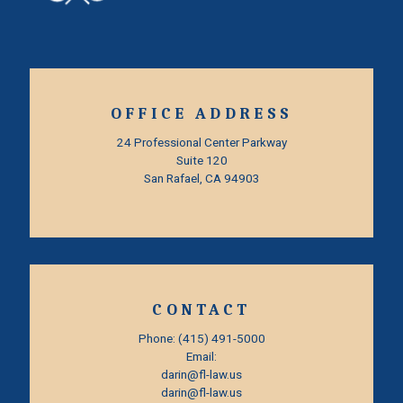
OFFICE ADDRESS
24 Professional Center Parkway
Suite 120
San Rafael, CA 94903
CONTACT
Phone: (415) 491-5000
Email:
darin@fl-law.us
darin@fl-law.us