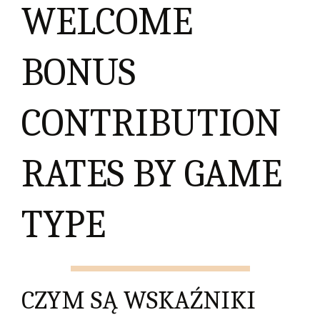
WELCOME
BONUS
CONTRIBUTION
RATES BY GAME
TYPE
CZYM SĄ WSKAŹNIKI