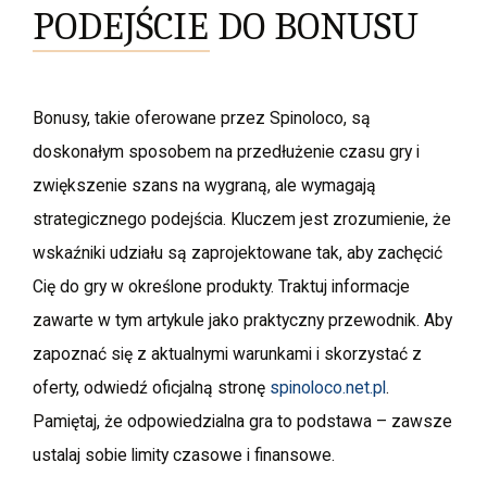
PODEJŚCIE DO BONUSU
Bonusy, takie oferowane przez Spinoloco, są
doskonałym sposobem na przedłużenie czasu gry i
zwiększenie szans na wygraną, ale wymagają
strategicznego podejścia. Kluczem jest zrozumienie, że
wskaźniki udziału są zaprojektowane tak, aby zachęcić
Cię do gry w określone produkty. Traktuj informacje
zawarte w tym artykule jako praktyczny przewodnik. Aby
zapoznać się z aktualnymi warunkami i skorzystać z
oferty, odwiedź oficjalną stronę
spinoloco.net.pl
.
Pamiętaj, że odpowiedzialna gra to podstawa – zawsze
ustalaj sobie limity czasowe i finansowe.