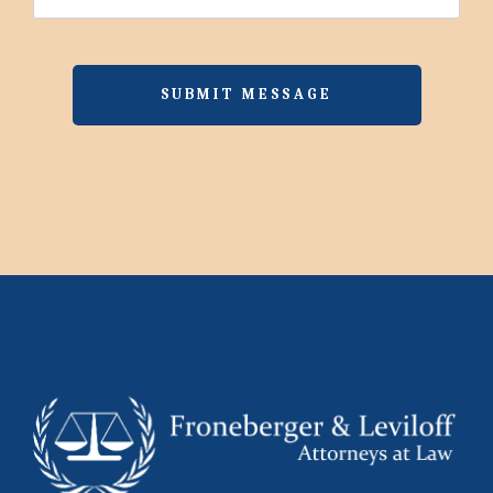
SUBMIT MESSAGE