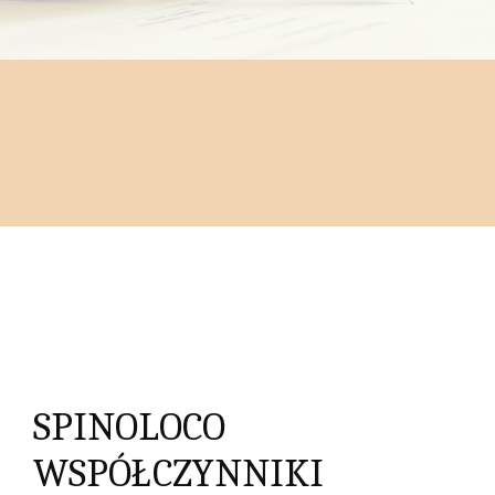
SPINOLOCO
WSPÓŁCZYNNIKI