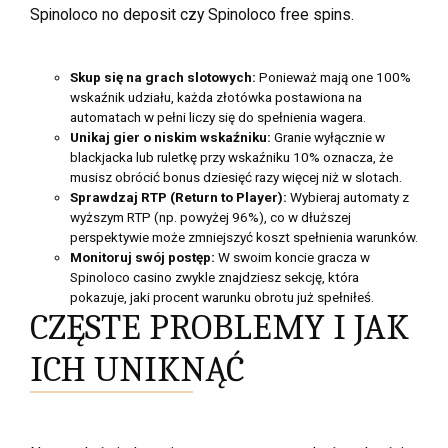
Spinoloco no deposit czy Spinoloco free spins.
Skup się na grach slotowych:
Ponieważ mają one 100%
wskaźnik udziału, każda złotówka postawiona na
automatach w pełni liczy się do spełnienia wagera.
Unikaj gier o niskim wskaźniku:
Granie wyłącznie w
blackjacka lub ruletkę przy wskaźniku 10% oznacza, że
musisz obrócić bonus dziesięć razy więcej niż w slotach.
Sprawdzaj RTP (Return to Player):
Wybieraj automaty z
wyższym RTP (np. powyżej 96%), co w dłuższej
perspektywie może zmniejszyć koszt spełnienia warunków.
Monitoruj swój postęp:
W swoim koncie gracza w
Spinoloco casino zwykle znajdziesz sekcję, która
pokazuje, jaki procent warunku obrotu już spełniłeś.
CZĘSTE PROBLEMY I JAK
ICH UNIKNĄĆ