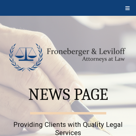
NEWS PAGE
Providing Clients with Quality Legal
Services