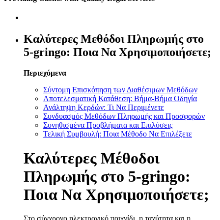
Καλύτερες Μεθόδοι Πληρωμής στο
5-gringo: Ποια Να Χρησιμοποιήσετε;
Περιεχόμενα
Σύντομη Επισκόπηση των Διαθέσιμων Μεθόδων
Αποτελεσματική Κατάθεση: Βήμα-Βήμα Οδηγία
Ανάλτηψη Κερδών: Τι Να Περιμένετε
Συνδυασμός Μεθόδων Πληρωμής και Προσφορών
Συνηθισμένα Προβλήματα και Επιλύσεις
Τελική Συμβουλή: Ποια Μέθοδο Να Επιλέξετε
Καλύτερες Μέθοδοι
Πληρωμής στο 5-gringo:
Ποια Να Χρησιμοποιήσετε;
Στο σύγχρονο ηλεκτρονικό παιχνίδι, η ταχύτητα και η