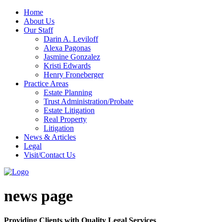
Home
About Us
Our Staff
Darin A. Leviloff
Alexa Pagonas
Jasmine Gonzalez
Kristi Edwards
Henry Froneberger
Practice Areas
Estate Planning
Trust Administration/Probate
Estate Litigation
Real Property
Litigation
News & Articles
Legal
Visit/Contact Us
news page
Providing Clients with Quality Legal Services