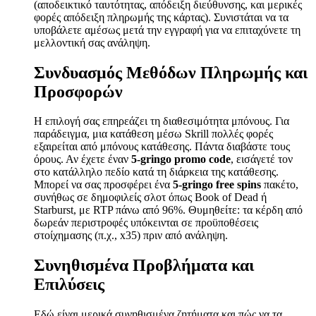
(αποδεικτικό ταυτότητας, απόδειξη διεύθυνσης, και μερικές
φορές απόδειξη πληρωμής της κάρτας). Συνιστάται να τα
υποβάλετε αμέσως μετά την εγγραφή για να επιταχύνετε τη
μελλοντική σας ανάληψη.
Συνδυασμός Μεθόδων Πληρωμής και
Προσφορών
Η επιλογή σας επηρεάζει τη διαθεσιμότητα μπόνους. Για
παράδειγμα, μια κατάθεση μέσω Skrill πολλές φορές
εξαιρείται από μπόνους κατάθεσης. Πάντα διαβάστε τους
όρους. Αν έχετε έναν
5-gringo promo code
, εισάγετέ τον
στο κατάλληλο πεδίο κατά τη διάρκεια της κατάθεσης.
Μπορεί να σας προσφέρει ένα
5-gringo free spins
πακέτο,
συνήθως σε δημοφιλείς σλοτ όπως Book of Dead ή
Starburst, με RTP πάνω από 96%. Θυμηθείτε: τα κέρδη από
δωρεάν περιστροφές υπόκεινται σε προϋποθέσεις
στοίχημασης (π.χ., x35) πριν από ανάληψη.
Συνηθισμένα Προβλήματα και
Επιλύσεις
Εδώ είναι μερικά συνηθισμένα ζητήματα και πώς να τα