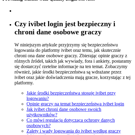
Czy ivibet login jest bezpieczny i
chroni dane osobowe graczy
W niniejszym artykule przyjrzymy się bezpieczeństwu
logowania do platformy ivibet oraz temu, jak skutecznie
chroni ona dane osobowe graczy. Zbierając opinie graczy z
różnych źródeł, takich jak wywiady, fora i ankiety, postaramy
się dostarczyć rzetelne informacje na ten temat. Zobaczymy
również, jakie środki bezpieczeństwa są wdrażane przez
ivibet oraz jakie doświadczenia mają gracze, korzystając z tej
platformy.
Jakie środki bezpieczeństwa stosuje ivibet przy
logowaniu?
Opinie graczy na temat bezpieczeństwa ivibet login
Jak ivibet chroni dane osobowe swoich
użytkowników?
Co mówi regulacja dotycząca ochrony danych
osobowych?
Zalety i wady logowania do ivibet według graczy