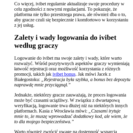
Co więcej, ivibet regularnie aktualizuje swoje procedury w
celu zgodności z nowymi regulacjami. To pokazuje, że
platforma nie tylko przestrzega prawa, ale również dba o to,
aby gracze czuli się bezpiecznie i komfortowo w korzystaniu
z jej usług.
Zalety i wady logowania do ivibet
według graczy
Logowanie do ivibet ma swoje zalety i wady, które warto
rozważyć. Wśród pozytywnych aspektów graczy wymieniają
łatwość rejestracji oraz możliwość korzystania z różnych
promocji, takich jak
ivibet bonus
. Jak mówi Jacek z
Białegostoku:
„Rejestracja była szybka, a bonus bez depozytu
naprawdę mnie przyciągnął.”
Jednakże, niektórzy gracze zauważają, że proces logowania
może być czasami uciążliwy. W związku z dwuetapową
weryfikacją, logowanie trwa dłużej niż na niektórych innych
platformach. Kasia z Wrocławia mówi:
„Czasami irytuje
mnie to, że muszę wprowadzać dodatkowy kod, ale wiem, że
to dla mojego bezpieczeństwa.”
Warto również zwrócić uwagę na dostępność wsparcia