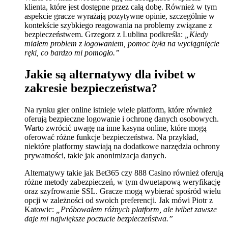
klienta, które jest dostępne przez całą dobę. Również w tym
aspekcie gracze wyrażają pozytywne opinie, szczególnie w
kontekście szybkiego reagowania na problemy związane z
bezpieczeństwem. Grzegorz z Lublina podkreśla:
„Kiedy
miałem problem z logowaniem, pomoc była na wyciągnięcie
ręki, co bardzo mi pomogło.”
Jakie są alternatywy dla ivibet w
zakresie bezpieczeństwa?
Na rynku gier online istnieje wiele platform, które również
oferują bezpieczne logowanie i ochronę danych osobowych.
Warto zwrócić uwagę na inne kasyna online, które mogą
oferować różne funkcje bezpieczeństwa. Na przykład,
niektóre platformy stawiają na dodatkowe narzędzia ochrony
prywatności, takie jak anonimizacja danych.
Alternatywy takie jak Bet365 czy 888 Casino również oferują
różne metody zabezpieczeń, w tym dwuetapową weryfikację
oraz szyfrowanie SSL. Gracze mogą wybierać spośród wielu
opcji w zależności od swoich preferencji. Jak mówi Piotr z
Katowic:
„Próbowałem różnych platform, ale ivibet zawsze
daje mi największe poczucie bezpieczeństwa.”