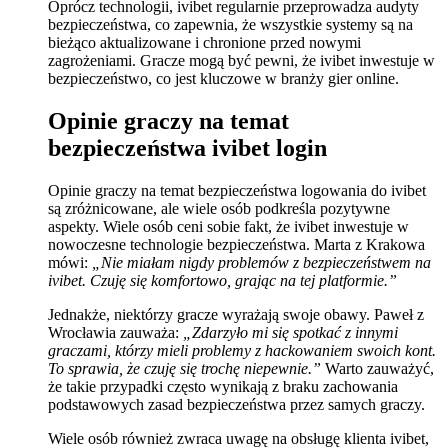
Oprócz technologii, ivibet regularnie przeprowadza audyty
bezpieczeństwa, co zapewnia, że wszystkie systemy są na
bieżąco aktualizowane i chronione przed nowymi
zagrożeniami. Gracze mogą być pewni, że ivibet inwestuje w
bezpieczeństwo, co jest kluczowe w branży gier online.
Opinie graczy na temat
bezpieczeństwa ivibet login
Opinie graczy na temat bezpieczeństwa logowania do ivibet
są zróżnicowane, ale wiele osób podkreśla pozytywne
aspekty. Wiele osób ceni sobie fakt, że ivibet inwestuje w
nowoczesne technologie bezpieczeństwa. Marta z Krakowa
mówi:
„Nie miałam nigdy problemów z bezpieczeństwem na
ivibet. Czuję się komfortowo, grając na tej platformie.”
Jednakże, niektórzy gracze wyrażają swoje obawy. Paweł z
Wrocławia zauważa:
„Zdarzyło mi się spotkać z innymi
graczami, którzy mieli problemy z hackowaniem swoich kont.
To sprawia, że czuję się trochę niepewnie.”
Warto zauważyć,
że takie przypadki często wynikają z braku zachowania
podstawowych zasad bezpieczeństwa przez samych graczy.
Wiele osób również zwraca uwagę na obsługę klienta ivibet,