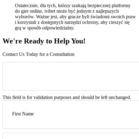
Ostatecznie, dla tych, którzy szukają bezpiecznej platformy
do gier online, ivibet może być jednym z najlepszych
wyborów. Ważne jest, aby gracze byli świadomi swoich praw
i korzystali z dostępnych narzędzi ochrony, aby cieszyć się
grą w sposób odpowiedzialny.
We're Ready to Help You!
Contact Us Today for a Consultation
This field is for validation purposes and should be left unchanged.