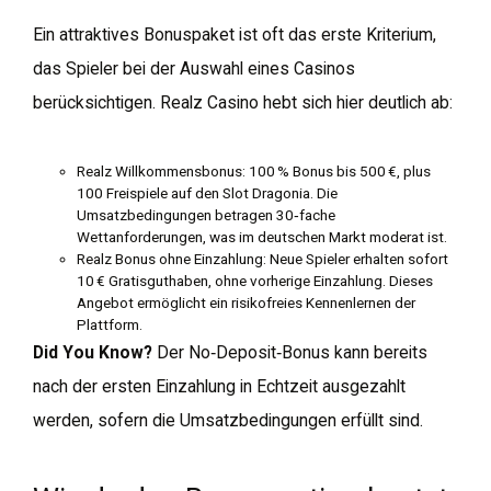
Ein attraktives Bonuspaket ist oft das erste Kriterium,
das Spieler bei der Auswahl eines Casinos
berücksichtigen. Realz Casino hebt sich hier deutlich ab:
Realz Willkommensbonus: 100 % Bonus bis 500 €, plus
100 Freispiele auf den Slot Dragonia. Die
Umsatzbedingungen betragen 30‑fache
Wettanforderungen, was im deutschen Markt moderat ist.
Realz Bonus ohne Einzahlung: Neue Spieler erhalten sofort
10 € Gratisguthaben, ohne vorherige Einzahlung. Dieses
Angebot ermöglicht ein risikofreies Kennenlernen der
Plattform.
Did You Know?
Der No‑Deposit‑Bonus kann bereits
nach der ersten Einzahlung in Echtzeit ausgezahlt
werden, sofern die Umsatzbedingungen erfüllt sind.