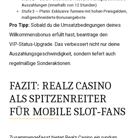
Auszahlungen (innerhalb von 12 Stunden).
Stufe 3 – Platin: Exklusive Turniere mit hohen Preisgeldern,
maßgeschneiderte Bonusangebote.
Pro Tipp:
Sobald du die Umsatzbedingungen deines
Willkommensbonus erfüllt hast, beantrage den
VIP‑Status‑Upgrade. Das verbessert nicht nur deine
Auszahlungsgeschwindigkeit, sondern liefert auch
regelmäßige Sonderaktionen.
FAZIT: REALZ CASINO
ALS SPITZENREITER
FÜR MOBILE SLOT‑FANS
Zusammengefasst bietet Realz Casino ein rundum