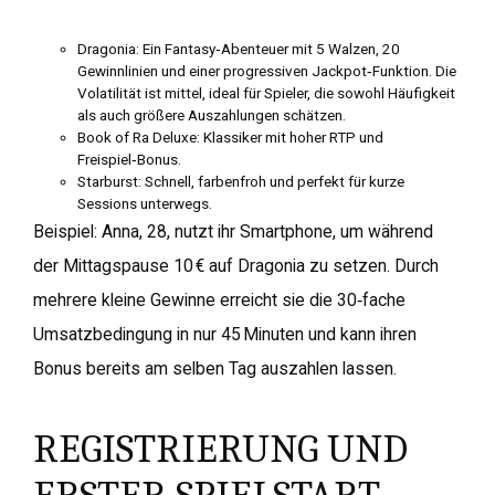
Dragonia: Ein Fantasy‑Abenteuer mit 5 Walzen, 20
Gewinnlinien und einer progressiven Jackpot‑Funktion. Die
Volatilität ist mittel, ideal für Spieler, die sowohl Häufigkeit
als auch größere Auszahlungen schätzen.
Book of Ra Deluxe: Klassiker mit hoher RTP und
Freispiel‑Bonus.
Starburst: Schnell, farbenfroh und perfekt für kurze
Sessions unterwegs.
Beispiel: Anna, 28, nutzt ihr Smartphone, um während
der Mittagspause 10 € auf Dragonia zu setzen. Durch
mehrere kleine Gewinne erreicht sie die 30‑fache
Umsatzbedingung in nur 45 Minuten und kann ihren
Bonus bereits am selben Tag auszahlen lassen.
REGISTRIERUNG UND