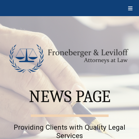
NEWS PAGE
Providing Clients with Quality Legal
Services