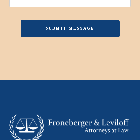
SUBMIT MESSAGE