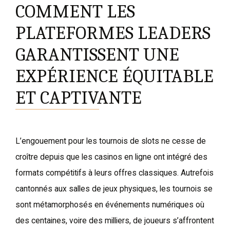
COMMENT LES
PLATEFORMES LEADERS
GARANTISSENT UNE
EXPÉRIENCE ÉQUITABLE
ET CAPTIVANTE
L’engouement pour les tournois de slots ne cesse de
croître depuis que les casinos en ligne ont intégré des
formats compétitifs à leurs offres classiques. Autrefois
cantonnés aux salles de jeux physiques, les tournois se
sont métamorphosés en événements numériques où
des centaines, voire des milliers, de joueurs s’affrontent