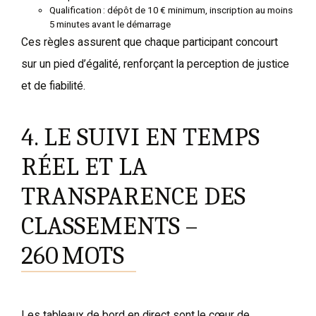
Qualification : dépôt de 10 € minimum, inscription au moins
5 minutes avant le démarrage
Ces règles assurent que chaque participant concourt
sur un pied d’égalité, renforçant la perception de justice
et de fiabilité.
4. LE SUIVI EN TEMPS
RÉEL ET LA
TRANSPARENCE DES
CLASSEMENTS –
260 MOTS
Les tableaux de bord en direct sont le cœur de