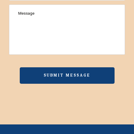
SUBMIT MESSAGE