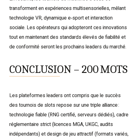
transforment en expériences multisensorielles, mêlant
technologie VR, dynamique e‑sport et interaction
sociale. Les opérateurs qui adopteront ces innovations
tout en maintenant des standards élevés de fiabilité et
de conformité seront les prochains leaders du marché.
CONCLUSION – 200 MOTS
Les plateformes leaders ont compris que le succès
des tournois de slots repose sur une triple alliance :
technologie fiable (RNG certifié, serveurs dédiés), cadre
réglementaire strict (licences MGA, UKGC, audits
indépendants) et design de jeu attractif (formats variés,