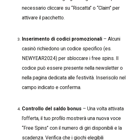
necessario cliccare su “Riscatta” o “Claim” per
attivare il pacchetto.
Inserimento di codici promozionali
– Alcuni
casinò richiedono un codice specifico (es.
NEWYEAR2024) per sbloccare i free spins. Il
codice può essere presente nella newsletter o
nella pagina dedicata alle festività. Inseriscilo nel
campo indicato e conferma.
Controllo del saldo bonus
– Una volta attivata
l’offerta, il tuo profilo mostrerà una nuova voce
“Free Spins” con il numero di giri disponibili e la
scadenza. Verifica che i giochi elegibili