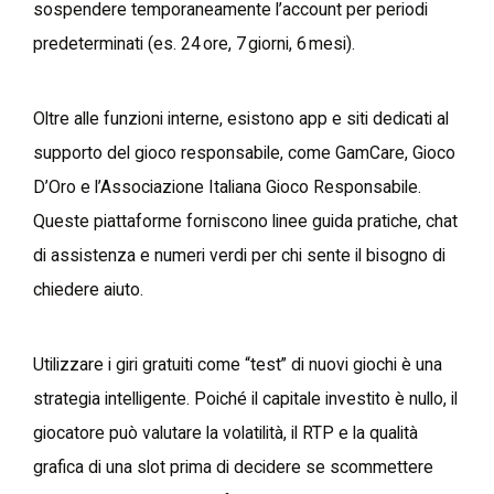
sospendere temporaneamente l’account per periodi
predeterminati (es. 24 ore, 7 giorni, 6 mesi).
Oltre alle funzioni interne, esistono app e siti dedicati al
supporto del gioco responsabile, come GamCare, Gioco
D’Oro e l’Associazione Italiana Gioco Responsabile.
Queste piattaforme forniscono linee guida pratiche, chat
di assistenza e numeri verdi per chi sente il bisogno di
chiedere aiuto.
Utilizzare i giri gratuiti come “test” di nuovi giochi è una
strategia intelligente. Poiché il capitale investito è nullo, il
giocatore può valutare la volatilità, il RTP e la qualità
grafica di una slot prima di decidere se scommettere