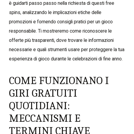
è guidarti passo passo nella richiesta di questi free
spins, analizzando le implicazioni etiche delle
promozioni e fornendo consigli pratici per un gioco
responsabile. Ti mostreremo come riconoscere le
offerte più trasparenti, dove trovare le informazioni
necessarie e quali strumenti usare per proteggere la tua
esperienza di gioco durante le celebrazioni di fine anno.
COME FUNZIONANO I
GIRI GRATUITI
QUOTIDIANI:
MECCANISMI E
TERMINI CHIAVE