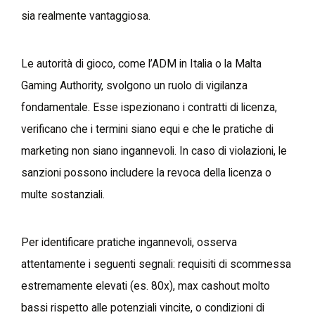
sia realmente vantaggiosa.
Le autorità di gioco, come l’ADM in Italia o la Malta
Gaming Authority, svolgono un ruolo di vigilanza
fondamentale. Esse ispezionano i contratti di licenza,
verificano che i termini siano equi e che le pratiche di
marketing non siano ingannevoli. In caso di violazioni, le
sanzioni possono includere la revoca della licenza o
multe sostanziali.
Per identificare pratiche ingannevoli, osserva
attentamente i seguenti segnali: requisiti di scommessa
estremamente elevati (es. 80x), max cashout molto
bassi rispetto alle potenziali vincite, o condizioni di