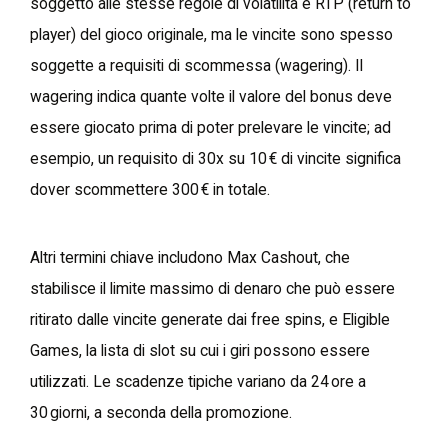
soggetto alle stesse regole di volatilità e RTP (return to
player) del gioco originale, ma le vincite sono spesso
soggette a requisiti di scommessa (wagering). Il
wagering indica quante volte il valore del bonus deve
essere giocato prima di poter prelevare le vincite; ad
esempio, un requisito di 30x su 10 € di vincite significa
dover scommettere 300 € in totale.
Altri termini chiave includono Max Cashout, che
stabilisce il limite massimo di denaro che può essere
ritirato dalle vincite generate dai free spins, e Eligible
Games, la lista di slot su cui i giri possono essere
utilizzati. Le scadenze tipiche variano da 24 ore a
30 giorni, a seconda della promozione.