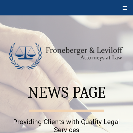
NEWS PAGE
Providing Clients with Quality Legal
Services