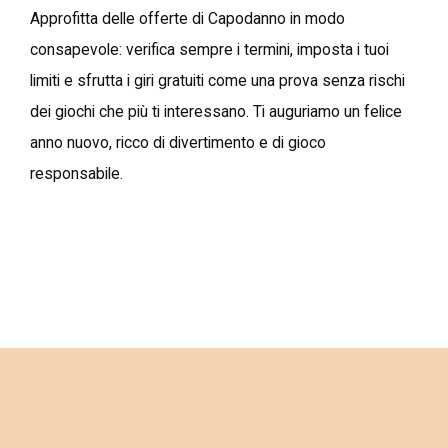
Approfitta delle offerte di Capodanno in modo
consapevole: verifica sempre i termini, imposta i tuoi
limiti e sfrutta i giri gratuiti come una prova senza rischi
dei giochi che più ti interessano. Ti auguriamo un felice
anno nuovo, ricco di divertimento e di gioco
responsabile.