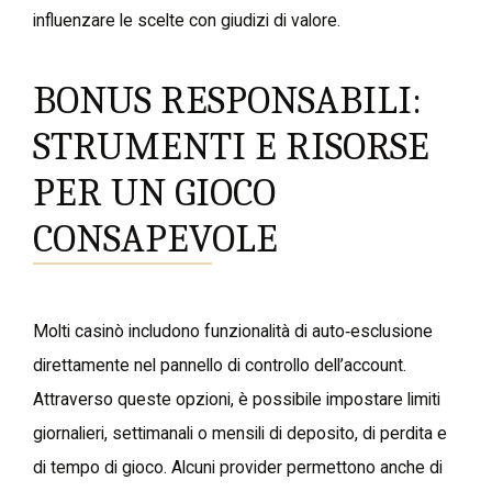
influenzare le scelte con giudizi di valore.
BONUS RESPONSABILI:
STRUMENTI E RISORSE
PER UN GIOCO
CONSAPEVOLE
Molti casinò includono funzionalità di auto‑esclusione
direttamente nel pannello di controllo dell’account.
Attraverso queste opzioni, è possibile impostare limiti
giornalieri, settimanali o mensili di deposito, di perdita e
di tempo di gioco. Alcuni provider permettono anche di