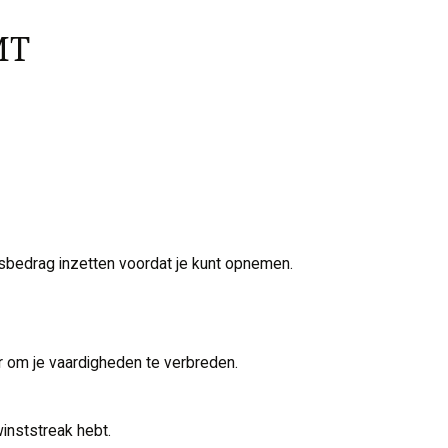
MT
usbedrag inzetten voordat je kunt opnemen.
r om je vaardigheden te verbreden.
winststreak hebt.