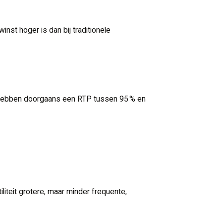
st hoger is dan bij traditionele
en hebben doorgaans een RTP tussen 95 % en
tiliteit grotere, maar minder frequente,