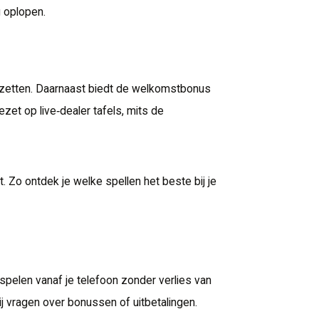
g oplopen.
 zetten. Daarnaast biedt de welkomstbonus
et op live‑dealer tafels, mits de
 Zo ontdek je welke spellen het beste bij je
 spelen vanaf je telefoon zonder verlies van
 bij vragen over bonussen of uitbetalingen.