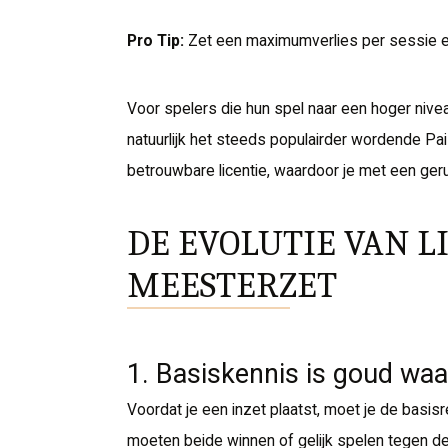
Pro Tip:
Zet een maximumverlies per sessie en h
Voor spelers die hun spel naar een hoger niveau 
natuurlijk het steeds populairder wordende Pa
betrouwbare licentie, waardoor je met een geru
DE EVOLUTIE VAN L
MEESTERZET
1. Basiskennis is goud wa
Voordat je een inzet plaatst, moet je de basi
moeten beide winnen of gelijk spelen tegen de