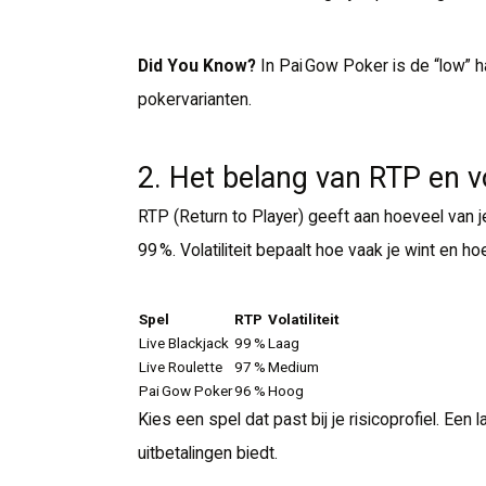
Did You Know?
In Pai Gow Poker is de “low” h
pokervarianten.
2. Het belang van RTP en vol
RTP (Return to Player) geeft aan hoeveel van 
99 %. Volatiliteit bepaalt hoe vaak je wint en ho
Spel
RTP
Volatiliteit
Live Blackjack
99 %
Laag
Live Roulette
97 %
Medium
Pai Gow Poker
96 %
Hoog
Kies een spel dat past bij je risicoprofiel. Een 
uitbetalingen biedt.