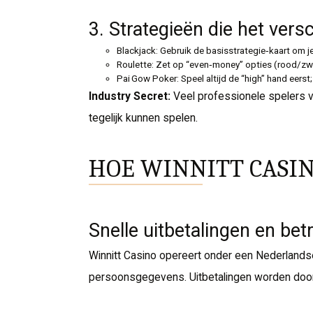
3. Strategieën die het vers
Blackjack: Gebruik de basisstrategie‑kaart om je 
Roulette: Zet op “even‑money” opties (rood/zwar
Pai Gow Poker: Speel altijd de “high” hand eerst
Industry Secret:
Veel professionele spelers ve
tegelijk kunnen spelen.
HOE WINNITT CASI
Snelle uitbetalingen en bet
Winnitt Casino opereert onder een Nederlandse
persoonsgegevens. Uitbetalingen worden doorg