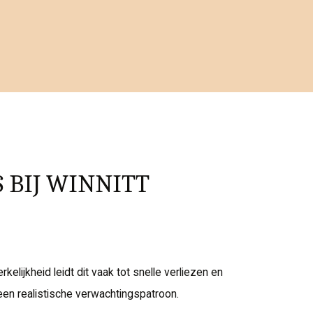
 BIJ WINNITT
ijkheid leidt dit vaak tot snelle verliezen en
 een realistische verwachtingspatroon.