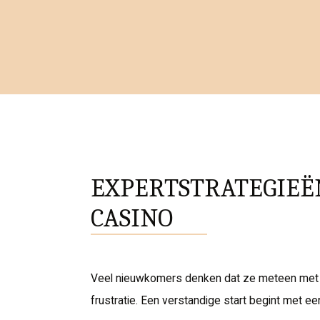
EXPERTSTRATEGIEËN
CASINO
Veel nieuwkomers denken dat ze meteen met hog
frustratie. Een verstandige start begint met e