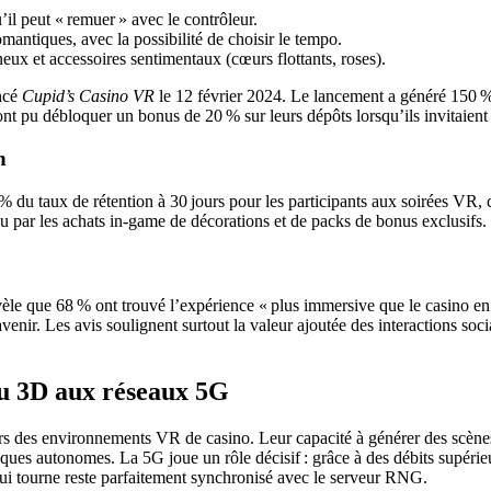
il peut « remuer » avec le contrôleur.
mantiques, avec la possibilité de choisir le tempo.
neux et accessoires sentimentaux (cœurs flottants, roses).
ancé
Cupid’s Casino VR
le 12 février 2024. Le lancement a généré 150 % 
t pu débloquer un bonus de 20 % sur leurs dépôts lorsqu’ils invitaient u
n
% du taux de rétention à 30 jours pour les participants aux soirées VR
 par les achats in‑game de décorations et de packs de bonus exclusifs.
e que 68 % ont trouvé l’expérience « plus immersive que le casino en lig
venir. Les avis soulignent surtout la valeur ajoutée des interactions soc
du 3D aux réseaux 5G
rs des environnements VR de casino. Leur capacité à générer des scènes
ues autonomes. La 5G joue un rôle décisif : grâce à des débits supérieu
 qui tourne reste parfaitement synchronisé avec le serveur RNG.