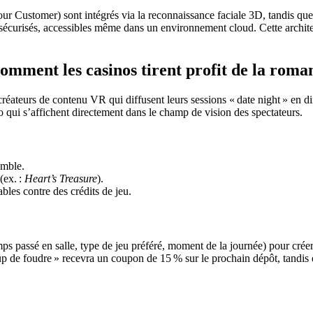
r Customer) sont intégrés via la reconnaissance faciale 3D, tandis que 
sécurisés, accessibles même dans un environnement cloud. Cette architec
comment les casinos tirent profit de la roman
éateurs de contenu VR qui diffusent leurs sessions « date night » en dir
 qui s’affichent directement dans le champ de vision des spectateurs.
emble.
(ex. :
Heart’s Treasure
).
les contre des crédits de jeu.
s passé en salle, type de jeu préféré, moment de la journée) pour créer
coup de foudre » recevra un coupon de 15 % sur le prochain dépôt, tandi