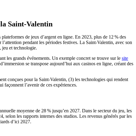
la Saint‑Valentin
les plateformes de jeux d’argent en ligne. En 2023, plus de 12 % des
l’attention pendant les périodes festives. La Saint‑Valentin, avec son
 jeu et technologie.
pendant les grands événements. Un exemple concret se trouve sur le
site
e d’immersion se transpose aujourd’hui aux casinos en ligne, créant des
ent conçues pour la Saint‑Valentin, (3) les technologies qui rendent
 qui façonnent l’avenir de ces expériences.
ce annuelle moyenne de 28 % jusqu’en 2027. Dans le secteur du jeu, les
, selon les rapports internes des studios. Les revenus générés par les
liards d’ici 2027.