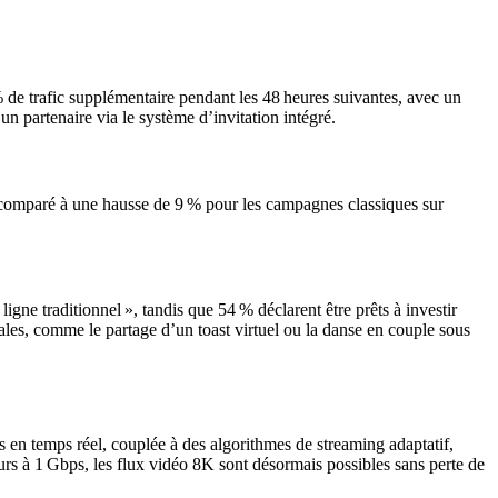
de trafic supplémentaire pendant les 48 heures suivantes, avec un
n partenaire via le système d’invitation intégré.
, comparé à une hausse de 9 % pour les campagnes classiques sur
ne traditionnel », tandis que 54 % déclarent être prêts à investir
iales, comme le partage d’un toast virtuel ou la danse en couple sous
 en temps réel, couplée à des algorithmes de streaming adaptatif,
rs à 1 Gbps, les flux vidéo 8K sont désormais possibles sans perte de