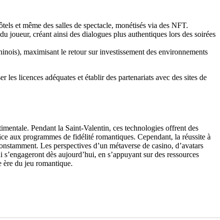
hôtels et même des salles de spectacle, monétisés via des NFT.
u joueur, créant ainsi des dialogues plus authentiques lors des soirées
hinois), maximisant le retour sur investissement des environnements
 les licences adéquates et établir des partenariats avec des sites de
ntimentale. Pendant la Saint‑Valentin, ces technologies offrent des
âce aux programmes de fidélité romantiques. Cependant, la réussite à
 constamment. Les perspectives d’un métaverse de casino, d’avatars
i s’engageront dès aujourd’hui, en s’appuyant sur des ressources
le ère du jeu romantique.