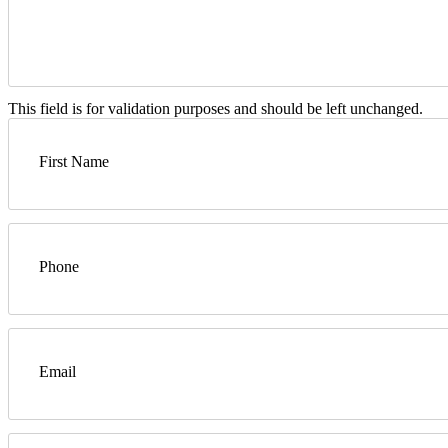
This field is for validation purposes and should be left unchanged.