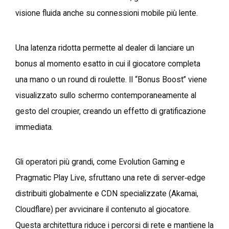
visione fluida anche su connessioni mobile più lente.
Una latenza ridotta permette al dealer di lanciare un
bonus al momento esatto in cui il giocatore completa
una mano o un round di roulette. Il “Bonus Boost” viene
visualizzato sullo schermo contemporaneamente al
gesto del croupier, creando un effetto di gratificazione
immediata.
Gli operatori più grandi, come Evolution Gaming e
Pragmatic Play Live, sfruttano una rete di server‑edge
distribuiti globalmente e CDN specializzate (Akamai,
Cloudflare) per avvicinare il contenuto al giocatore.
Questa architettura riduce i percorsi di rete e mantiene la