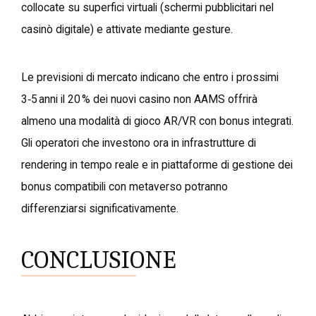
collocate su superfici virtuali (schermi pubblicitari nel
casinò digitale) e attivate mediante gesture.
Le previsioni di mercato indicano che entro i prossimi
3‑5 anni il 20 % dei nuovi casino non AAMS offrirà
almeno una modalità di gioco AR/VR con bonus integrati.
Gli operatori che investono ora in infrastrutture di
rendering in tempo reale e in piattaforme di gestione dei
bonus compatibili con metaverso potranno
differenziarsi significativamente.
CONCLUSIONE