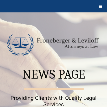
NEWS PAGE
Providing Clients with Quality Legal
Services