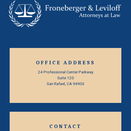
OFFICE ADDRESS
24 Professional Center Parkway
Suite 120
San Rafael, CA 94903
CONTACT