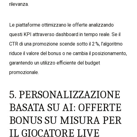
rilevanza.
Le piattaforme ottimizzano le offerte analizzando
questi KPI attraverso dashboard in tempo reale. Se il
CTR di una promozione scende sotto il 2 %, l’algoritmo
riduce il valore del bonus o ne cambia il posizionamento,
garantendo un utilizzo efficiente del budget
promozionale.
5. PERSONALIZZAZIONE
BASATA SU AI: OFFERTE
BONUS SU MISURA PER
IL GIOCATORE LIVE