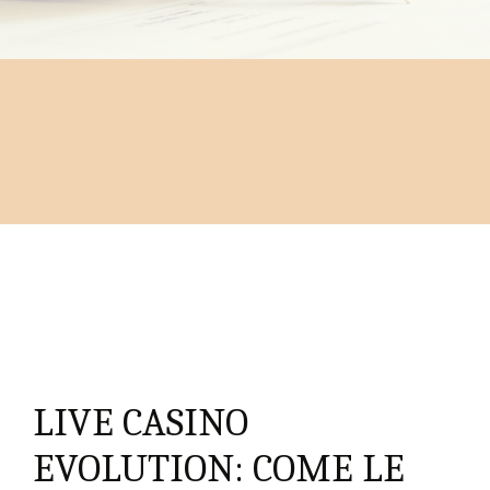
LIVE CASINO
EVOLUTION: COME LE