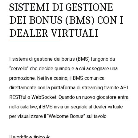
SISTEMI DI GESTIONE
DEI BONUS (BMS) CON I
DEALER VIRTUALI
I sistemi di gestione dei bonus (BMS) fungono da
“cervello” che decide quando e a chi assegnare una
promozione. Nei live casino, il BMS comunica
direttamente con la piattaforma di streaming tramite API
RESTful o WebSocket. Quando un nuovo giocatore entra
nella sala live, il BMS invia un segnale al dealer virtuale
per visualizzare il “Welcome Bonus” sul tavolo.
Il workflow tipico è: