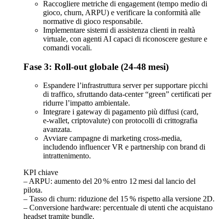
Raccogliere metriche di engagement (tempo medio di
gioco, churn, ARPU) e verificare la conformità alle
normative di gioco responsabile.
Implementare sistemi di assistenza clienti in realtà
virtuale, con agenti AI capaci di riconoscere gesture e
comandi vocali.
Fase 3: Roll‑out globale (24‑48 mesi)
Espandere l’infrastruttura server per supportare picchi
di traffico, sfruttando data‑center “green” certificati per
ridurre l’impatto ambientale.
Integrare i gateway di pagamento più diffusi (card,
e‑wallet, criptovalute) con protocolli di crittografia
avanzata.
Avviare campagne di marketing cross‑media,
includendo influencer VR e partnership con brand di
intrattenimento.
KPI chiave
– ARPU: aumento del 20 % entro 12 mesi dal lancio del
pilota.
– Tasso di churn: riduzione del 15 % rispetto alla versione 2D.
– Conversione hardware: percentuale di utenti che acquistano
headset tramite bundle.