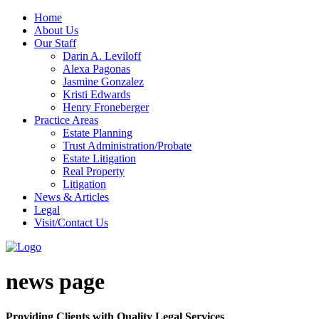
Home
About Us
Our Staff
Darin A. Leviloff
Alexa Pagonas
Jasmine Gonzalez
Kristi Edwards
Henry Froneberger
Practice Areas
Estate Planning
Trust Administration/Probate
Estate Litigation
Real Property
Litigation
News & Articles
Legal
Visit/Contact Us
news page
Providing Clients with Quality Legal Services