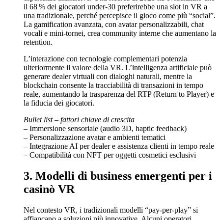
il 68 % dei giocatori under‑30 preferirebbe una slot in VR a
una tradizionale, perché percepisce il gioco come più “social”.
La gamification avanzata, con avatar personalizzabili, chat
vocali e mini‑tornei, crea community interne che aumentano la
retention.
L’interazione con tecnologie complementari potenzia
ulteriormente il valore della VR. L’intelligenza artificiale può
generare dealer virtuali con dialoghi naturali, mentre la
blockchain consente la tracciabilità di transazioni in tempo
reale, aumentando la trasparenza del RTP (Return to Player) e
la fiducia dei giocatori.
Bullet list – fattori chiave di crescita
– Immersione sensoriale (audio 3D, haptic feedback)
– Personalizzazione avatar e ambienti tematici
– Integrazione AI per dealer e assistenza clienti in tempo reale
– Compatibilità con NFT per oggetti cosmetici esclusivi
3. Modelli di business emergenti per i
casinò VR
Nel contesto VR, i tradizionali modelli “pay‑per‑play” si
affiancano a soluzioni più innovative. Alcuni operatori