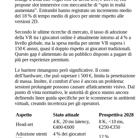
propone slot immersive con meccaniche di “spin in realtà
aumentata”. Entrambi hanno registrato un incremento medio
del 18 % di tempo medio di gioco per utente rispetto alle
versioni 2D.
Secondo le ultime ricerche di mercato, il tasso di adozione
della VR tra i giocatori online è attualmente intorno al 4 % a
livello globale, ma la spesa media per utente VR supera i
150 € annui, quasi il doppio rispetto ai giocatori tradizionali.
Questo gap è alimentato da un pubblico disposto a pagare di
più per esperienze premium.
Le barriere rimangono però significative. Il costo
dell’hardware, che può superare i 500 €, limita la penetrazione
di massa. Inoltre, il comfort d’uso è ancora un problema:
sessioni prolungate possono causare affaticamento visivo. Dal
punto di vista normativo, le autorità di gioco stanno ancora
definendo linee guida specifiche per le scommesse in ambienti
virtuali, creando incertezza per gli operatori.
Aspetto
Stato attuale
Prospettiva 2028
4 K, 20 ms latency,
8 K, <10 ms,
Head‑set
€400‑€600
€250‑€350
Adozione utenti
4 % dei giocatori
12 %