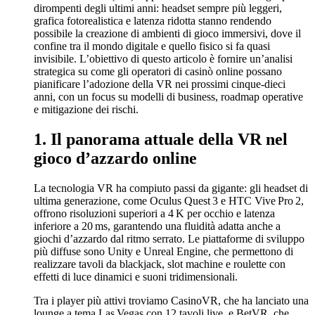
dirompenti degli ultimi anni: headset sempre più leggeri,
grafica fotorealistica e latenza ridotta stanno rendendo
possibile la creazione di ambienti di gioco immersivi, dove il
confine tra il mondo digitale e quello fisico si fa quasi
invisibile. L’obiettivo di questo articolo è fornire un’analisi
strategica su come gli operatori di casinò online possano
pianificare l’adozione della VR nei prossimi cinque‑dieci
anni, con un focus su modelli di business, roadmap operative
e mitigazione dei rischi.
1. Il panorama attuale della VR nel
gioco d’azzardo online
La tecnologia VR ha compiuto passi da gigante: gli headset di
ultima generazione, come Oculus Quest 3 e HTC Vive Pro 2,
offrono risoluzioni superiori a 4 K per occhio e latenza
inferiore a 20 ms, garantendo una fluidità adatta anche a
giochi d’azzardo dal ritmo serrato. Le piattaforme di sviluppo
più diffuse sono Unity e Unreal Engine, che permettono di
realizzare tavoli da blackjack, slot machine e roulette con
effetti di luce dinamici e suoni tridimensionali.
Tra i player più attivi troviamo CasinoVR, che ha lanciato una
lounge a tema Las Vegas con 12 tavoli live, e BetVR, che