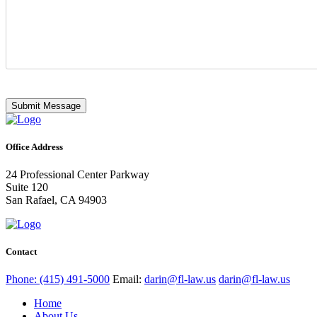
Submit Message
Office Address
24 Professional Center Parkway
Suite 120
San Rafael, CA 94903
Contact
Phone: (415) 491-5000
Email:
darin@fl-law.us
darin@fl-law.us
Home
About Us