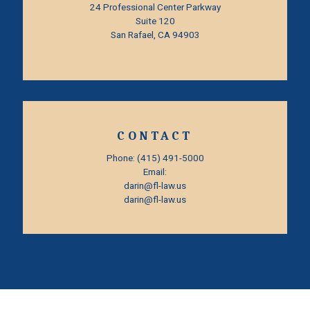
24 Professional Center Parkway
Suite 120
San Rafael, CA 94903
CONTACT
Phone: (415) 491-5000
Email:
darin@fl-law.us
darin@fl-law.us