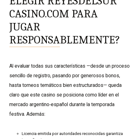
ELEGIR REY​ES​DEL​SUR​
CASINO.​COM PARA
JUGAR
RESPONSABLEMENTE?
Al evaluar todas sus características —desde un proceso
sencillo de registro, pasando por generosos bonos,
hasta torneos temáticos bien estructurados— queda
claro que este casino se posiciona como líder en el
mercado argentino‑español durante la temporada
festiva. Además:
Licencia emitida por autoridades reconocidas garantiza