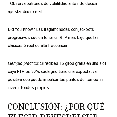
‑ Observa patrones de volatilidad antes de decidir
apostar dinero real.
Did You Know? Las tragamonedas con jackpots
progresivos suelen tener un RTP más bajo que las
clásicas 5‑reel de alta frecuencia.
Ejemplo práctico:
Si recibes 15 giros gratis en una slot
cuya RTP es 97%, cada giro tiene una expectativa
positiva que puede impulsar tus puntos del torneo sin
invertir fondos propios.
CONCLUSIÓN: ¿POR QUÉ