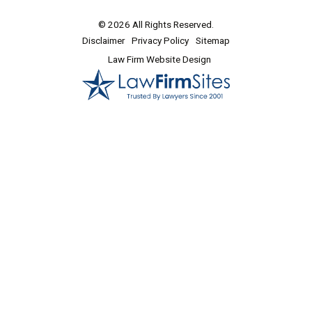
© 2026 All Rights Reserved.
Disclaimer
Privacy Policy
Sitemap
Law Firm Website Design