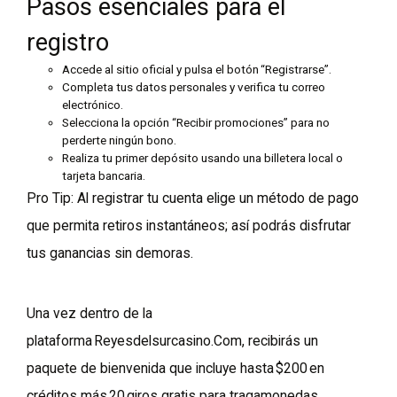
Pasos esenciales para el
registro
Accede al sitio oficial y pulsa el botón “Registrarse”.
Completa tus datos personales y verifica tu correo
electrónico.
Selecciona la opción “Recibir promociones” para no
perderte ningún bono.
Realiza tu primer depósito usando una billetera local o
tarjeta bancaria.
Pro Tip: Al registrar tu cuenta elige un método de pago
que permita retiros instantáneos; así podrás disfrutar
tus ganancias sin demoras.
Una vez dentro de la
plataforma Reyesdelsurcasino.Com, recibirás un
paquete de bienvenida que incluye hasta $200 en
créditos más 20 giros gratis para tragamonedas