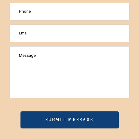
SUBMIT MESSAGE