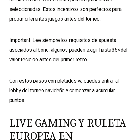
seleccionadas. Estos incentivos son perfectos para
probar diferentes juegos antes del torneo.
Important: Lee siempre los requisitos de apuesta
asociados al bono; algunos pueden exigir hasta 35× del
valor recibido antes del primer retiro.
Con estos pasos completados ya puedes entrar al
lobby del torneo navideño y comenzar a acumular
puntos.
LIVE GAMING Y RULETA
EUROPEA EN