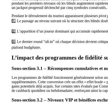
pendant les premiers niveaux où les blinds augmentent rapideme
un jackpot progressif déclenché par cinq symboles consécutifs, i
Pendant le déroulement du tournoi apparaissent plusieurs
pivot 
1️⃣ Le passage au niveau suivant où la structure des blinds double
2️⃣ L’apparition d’un joueur dominant qui accumule rapidement de
3️⃣ Le dernier round “all‑in” où chaque décision devient critiq
plafond budgétaire.
L’impact des programmes de fidélité s
Sous‑section 3.1 – Récompenses cumulatives et m
Les programmes de fidélité fonctionnent généralement selon un 
supplémentaires. Cette conversion crée un effet « effet boule » p
gains potentiels déjà acquis. Sur certains sites évalués par Co
de cashback quotidien ou hebdomadaire, renforçant ainsi la capac
Sous‑section 3.2 – Niveaux VIP et bénéfices exclus