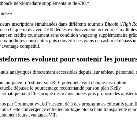
n cashback hebdomadaire supplémentaire de €30.*
ntrée » :
sieurs inscriptions simultanées dans différents tournois
Bitcoin
(
High Ro
nce chaque mois avec €500 dédiés exclusivement aux entrées multiples
t en crédits tournament sans condition wagering supplémentaire grâce a
e deux podiums consécutifs puis convertir ces gains en cash réel dépas
d’avantage compétitif.
ateformes évoluent pour soutenir les joueur
outils analytiques directement accessibles depuis leur tableau personnel
nt au joueur d’estimer son ROI potentiel avant chaque inscription.
actuelle dépasse le pourcentage recommandé par son plan Kelly.
omatiquement l’historique des mains jouées puis propose des ajustements
asinos par Commentjyvais.Fr testent déjà des programmes éducatifs gam
mium. Cette convergence entre technologie blockchain transparente et a
leinement leurs avantages VIP.