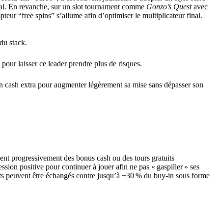
tial. En revanche, sur un slot tournament comme
Gonzo’s Quest
avec
eur “free spins” s’allume afin d’optimiser le multiplicateur final.
 du stack.
pour laisser ce leader prendre plus de risques.
 en cash extra pour augmenter légèrement sa mise sans dépasser son
ent progressivement des bonus cash ou des tours gratuits
ssion positive pour continuer à jouer afin ne pas « gaspiller » ses
ints peuvent être échangés contre jusqu’à +30 % du buy‑in sous forme