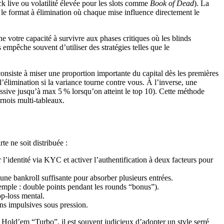
ack live ou volatilité élevée pour les slots comme
Book of Dead
). La
ar le format à élimination où chaque mise influence directement le
votre capacité à survivre aux phases critiques où les blinds
mpêche souvent d’utiliser des stratégies telles que le
onsiste à miser une proportion importante du capital dès les premières
’élimination si la variance tourne contre vous. À l’inverse, une
ressive jusqu’à max 5 % lorsqu’on atteint le top 10). Cette méthode
rnois multi‑tableaux.
e ne soit distribuée :
 l’identité via KYC et activer l’authentification à deux facteurs pour
 une bankroll suffisante pour absorber plusieurs entrées.
emple : double points pendant les rounds “bonus”).
op‑loss mental.
ions impulsives sous pression.
 Hold’em “Turbo”, il est souvent judicieux d’adopter un style serré