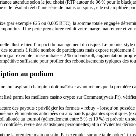
a variance attendue selon le jeu choisi (RTP autour de 96 % pour le blackj
e et le résultat réel d’une série de mains ou spins ; elle est amplifiée p
xe (par exemple €25 ou 0,005 BTC), la somme totale engagée détermine 
emporaires. Une perte prématurée réduit votre marge manœuvre et vous e
elle illustre bien l’impact du management du risque. Le premier style c
s des tournois à faible nombre de participants mais expose rapidement à l
ournoi (par exemple : mise initiale = 2 % du bankroll, augmentation prog
mpétitive suffisante pour profiter des rebondissements typiques des tou
ription au podium
ue tout aspirant champion doit maîtriser avant même que la première cart
nt listé parmi les meilleurs casino crypto sur Commentjyvais.Fr), vérifier
ucture des payouts ; privilégier les formats « rebuy » lorsqu’on possède
bué aux éliminations anticipées ou aux hands gagnantes spécifiques (ex
oll allouée au tournoi (généralement entre 5 % et 10 %) et prévoir un st
ion contrôlée, revue des statistiques personnelles) afin d’éviter les décis
t même la première main ou spin. Par exemple, sur une table poker Texas