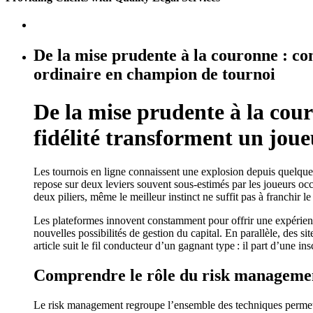
De la mise prudente à la couronne : c
ordinaire en champion de tournoi
De la mise prudente à la co
fidélité transforment un jou
Les tournois en ligne connaissent une explosion depuis quelques a
repose sur deux leviers souvent sous‑estimés par les joueurs occ
deux piliers, même le meilleur instinct ne suffit pas à franchir
Les plateformes innovent constamment pour offrir une expérienc
nouvelles possibilités de gestion du capital. En parallèle, des 
article suit le fil conducteur d’un gagnant type : il part d’une in
Comprendre le rôle du risk management
Le risk management regroupe l’ensemble des techniques permetta