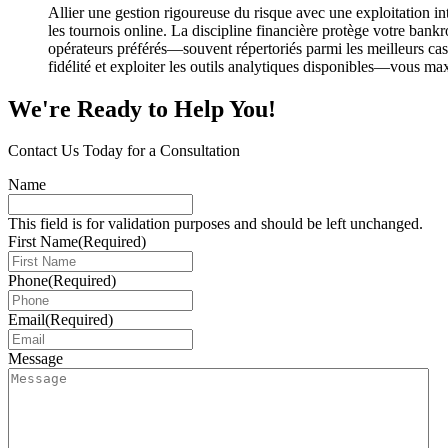
Allier une gestion rigoureuse du risque avec une exploitation i
les tournois online. La discipline financière protège votre bank
opérateurs préférés—souvent répertoriés parmi les meilleurs ca
fidélité et exploiter les outils analytiques disponibles—vous m
We're Ready to Help You!
Contact Us Today for a Consultation
Name
This field is for validation purposes and should be left unchanged.
First Name
(Required)
Phone
(Required)
Email
(Required)
Message