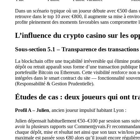
Dans un scénario typique où un joueur débute avec €500 dans un t
retrouve dans le top 10 avec €800, il augmente sa mise à enviro
profite pleinement des moments favorables sans compromettre la
L’influence du crypto casino sur les op
Sous‑section 5.1 – Transparence des transactions
La blockchain offre une traçabilité irréversible qui élimine prat
dépôt ou retrait apparaît sous forme d’une transaction publiqu
portefeuille Bitcoin ou Ethereum. Cette visibilité renforce non 
intégrées dans le smart contract du site — fonctionnalité souven
(Responsabilité & Gestion Prudentielle).
Études de cas : deux joueurs qui ont tr
Profil A – Julien
, ancien joueur impulsif habitant Lyon :
Julien dépensait habituellement €50–€100 par session sans suivr
avoir lu plusieurs rapports sur Commentjyvais.Fr recommandant u
chaque dépôt, mise et résultat net ainsi que son taux win/loss pa
maximale est passée sous €80 alors qu’il jouait encore régulièr