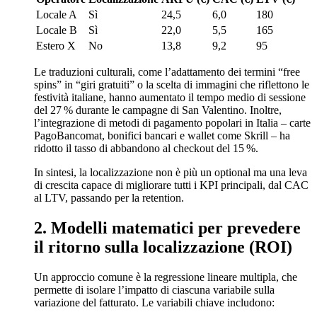
Locale A
Sì
24,5
6,0
180
Locale B
Sì
22,0
5,5
165
Estero X
No
13,8
9,2
95
Le traduzioni culturali, come l’adattamento dei termini “free
spins” in “giri gratuiti” o la scelta di immagini che riflettono le
festività italiane, hanno aumentato il tempo medio di sessione
del 27 % durante le campagne di San Valentino. Inoltre,
l’integrazione di metodi di pagamento popolari in Italia – carte
PagoBancomat, bonifici bancari e wallet come Skrill – ha
ridotto il tasso di abbandono al checkout del 15 %.
In sintesi, la localizzazione non è più un optional ma una leva
di crescita capace di migliorare tutti i KPI principali, dal CAC
al LTV, passando per la retention.
2. Modelli matematici per prevedere
il ritorno sulla localizzazione (ROI)
Un approccio comune è la regressione lineare multipla, che
permette di isolare l’impatto di ciascuna variabile sulla
variazione del fatturato. Le variabili chiave includono: