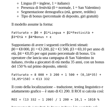
Lingua (0 = inglese, 1 = italiano)
Presenza di festività (0 = normale, 1 = San Valentino)
Segmentazione demografica (età, genere, reddito)
Tipo di bonus (percentuale di deposito, giri gratuiti)
Il modello assume la forma:
Fatturato = β0 + β1*Lingua + β2*Festività +
β3*Età + β4*Bonus + ε
Supponiamo di avere i seguenti coefficienti stimati:
β0 = €8 000, β1 = €3 200, β2 = €1 500, β3 = €0,10 per anno di
età, β4 = €0,05 per ogni punto percentuale di bonus. Un
operatore che lancia una campagna di San Valentino in
italiano, rivolta a giocatori di età media 35 anni, con un bonus
del 150 % sul primo deposito, otterrà:
Fatturato = 8 000 + 3 200 + 1 500 + (0,10*35) +
(0,05*150) = €13 332
Il costo della localizzazione – traduzione, testing linguistico e
adattamento grafico – è stato di €1 200. Il ROI si calcola così:
ROI = (13 332 – 1 200) / 1 200 ≈ 10,1 → 1010 %