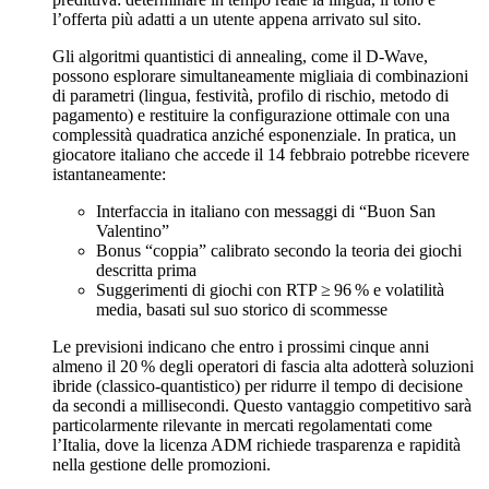
l’offerta più adatti a un utente appena arrivato sul sito.
Gli algoritmi quantistici di annealing, come il D‑Wave,
possono esplorare simultaneamente migliaia di combinazioni
di parametri (lingua, festività, profilo di rischio, metodo di
pagamento) e restituire la configurazione ottimale con una
complessità quadratica anziché esponenziale. In pratica, un
giocatore italiano che accede il 14 febbraio potrebbe ricevere
istantaneamente:
Interfaccia in italiano con messaggi di “Buon San
Valentino”
Bonus “coppia” calibrato secondo la teoria dei giochi
descritta prima
Suggerimenti di giochi con RTP ≥ 96 % e volatilità
media, basati sul suo storico di scommesse
Le previsioni indicano che entro i prossimi cinque anni
almeno il 20 % degli operatori di fascia alta adotterà soluzioni
ibride (classico‑quantistico) per ridurre il tempo di decisione
da secondi a millisecondi. Questo vantaggio competitivo sarà
particolarmente rilevante in mercati regolamentati come
l’Italia, dove la licenza ADM richiede trasparenza e rapidità
nella gestione delle promozioni.