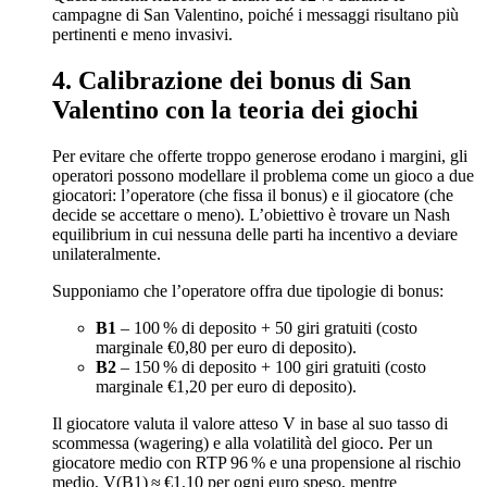
campagne di San Valentino, poiché i messaggi risultano più
pertinenti e meno invasivi.
4. Calibrazione dei bonus di San
Valentino con la teoria dei giochi
Per evitare che offerte troppo generose erodano i margini, gli
operatori possono modellare il problema come un gioco a due
giocatori: l’operatore (che fissa il bonus) e il giocatore (che
decide se accettare o meno). L’obiettivo è trovare un Nash
equilibrium in cui nessuna delle parti ha incentivo a deviare
unilateralmente.
Supponiamo che l’operatore offra due tipologie di bonus:
B1
– 100 % di deposito + 50 giri gratuiti (costo
marginale €0,80 per euro di deposito).
B2
– 150 % di deposito + 100 giri gratuiti (costo
marginale €1,20 per euro di deposito).
Il giocatore valuta il valore atteso V in base al suo tasso di
scommessa (wagering) e alla volatilità del gioco. Per un
giocatore medio con RTP 96 % e una propensione al rischio
medio, V(B1) ≈ €1,10 per ogni euro speso, mentre