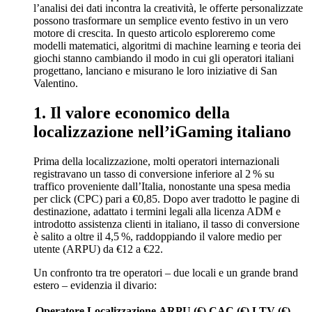
l’analisi dei dati incontra la creatività, le offerte personalizzate
possono trasformare un semplice evento festivo in un vero
motore di crescita. In questo articolo esploreremo come
modelli matematici, algoritmi di machine learning e teoria dei
giochi stanno cambiando il modo in cui gli operatori italiani
progettano, lanciano e misurano le loro iniziative di San
Valentino.
1. Il valore economico della
localizzazione nell’iGaming italiano
Prima della localizzazione, molti operatori internazionali
registravano un tasso di conversione inferiore al 2 % su
traffico proveniente dall’Italia, nonostante una spesa media
per click (CPC) pari a €0,85. Dopo aver tradotto le pagine di
destinazione, adattato i termini legali alla licenza ADM e
introdotto assistenza clienti in italiano, il tasso di conversione
è salito a oltre il 4,5 %, raddoppiando il valore medio per
utente (ARPU) da €12 a €22.
Un confronto tra tre operatori – due locali e un grande brand
estero – evidenzia il divario:
Operatore
Localizzazione
ARPU (€)
CAC (€)
LTV (€)