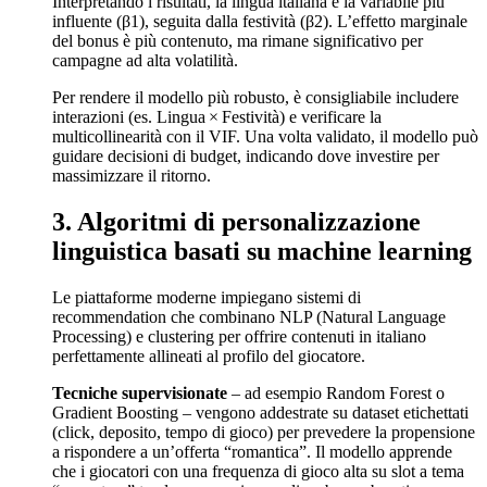
Interpretando i risultati, la lingua italiana è la variabile più
influente (β1), seguita dalla festività (β2). L’effetto marginale
del bonus è più contenuto, ma rimane significativo per
campagne ad alta volatilità.
Per rendere il modello più robusto, è consigliabile includere
interazioni (es. Lingua × Festività) e verificare la
multicollinearità con il VIF. Una volta validato, il modello può
guidare decisioni di budget, indicando dove investire per
massimizzare il ritorno.
3. Algoritmi di personalizzazione
linguistica basati su machine learning
Le piattaforme moderne impiegano sistemi di
recommendation che combinano NLP (Natural Language
Processing) e clustering per offrire contenuti in italiano
perfettamente allineati al profilo del giocatore.
Tecniche supervisionate
– ad esempio Random Forest o
Gradient Boosting – vengono addestrate su dataset etichettati
(click, deposito, tempo di gioco) per prevedere la propensione
a rispondere a un’offerta “romantica”. Il modello apprende
che i giocatori con una frequenza di gioco alta su slot a tema