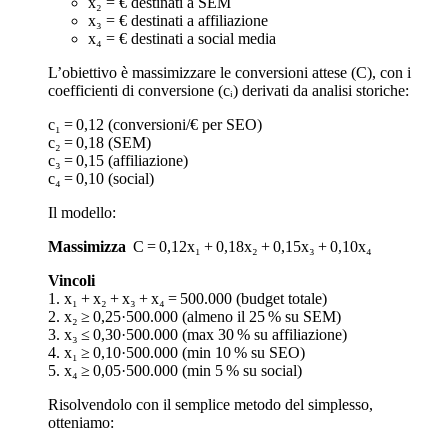
x₂ = € destinati a SEM
x₃ = € destinati a affiliazione
x₄ = € destinati a social media
L’obiettivo è massimizzare le conversioni attese (C), con i
coefficienti di conversione (cᵢ) derivati da analisi storiche:
c₁ = 0,12 (conversioni/€ per SEO)
c₂ = 0,18 (SEM)
c₃ = 0,15 (affiliazione)
c₄ = 0,10 (social)
Il modello:
Massimizza
C = 0,12x₁ + 0,18x₂ + 0,15x₃ + 0,10x₄
Vincoli
1. x₁ + x₂ + x₃ + x₄ = 500.000 (budget totale)
2. x₂ ≥ 0,25·500.000 (almeno il 25 % su SEM)
3. x₃ ≤ 0,30·500.000 (max 30 % su affiliazione)
4. x₁ ≥ 0,10·500.000 (min 10 % su SEO)
5. x₄ ≥ 0,05·500.000 (min 5 % su social)
Risolvendolo con il semplice metodo del simplesso,
otteniamo: