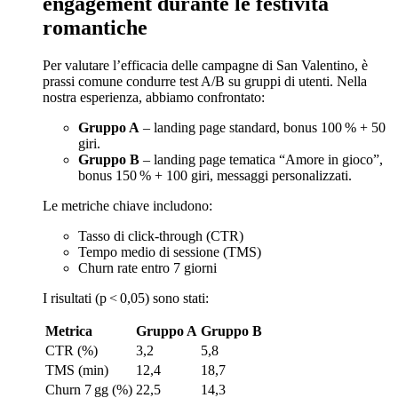
engagement durante le festività
romantiche
Per valutare l’efficacia delle campagne di San Valentino, è
prassi comune condurre test A/B su gruppi di utenti. Nella
nostra esperienza, abbiamo confrontato:
Gruppo A
– landing page standard, bonus 100 % + 50
giri.
Gruppo B
– landing page tematica “Amore in gioco”,
bonus 150 % + 100 giri, messaggi personalizzati.
Le metriche chiave includono:
Tasso di click‑through (CTR)
Tempo medio di sessione (TMS)
Churn rate entro 7 giorni
I risultati (p < 0,05) sono stati:
Metrica
Gruppo A
Gruppo B
CTR (%)
3,2
5,8
TMS (min)
12,4
18,7
Churn 7 gg (%)
22,5
14,3