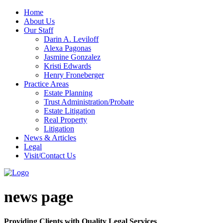
Home
About Us
Our Staff
Darin A. Leviloff
Alexa Pagonas
Jasmine Gonzalez
Kristi Edwards
Henry Froneberger
Practice Areas
Estate Planning
Trust Administration/Probate
Estate Litigation
Real Property
Litigation
News & Articles
Legal
Visit/Contact Us
news page
Providing Clients with Quality Legal Services