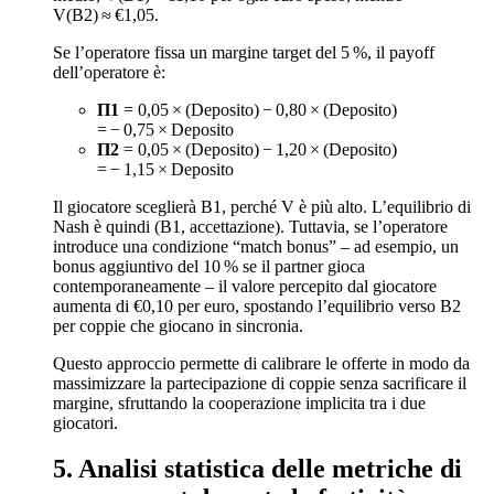
V(B2) ≈ €1,05.
Se l’operatore fissa un margine target del 5 %, il payoff
dell’operatore è:
Π1
= 0,05 × (Deposito) − 0,80 × (Deposito)
= − 0,75 × Deposito
Π2
= 0,05 × (Deposito) − 1,20 × (Deposito)
= − 1,15 × Deposito
Il giocatore sceglierà B1, perché V è più alto. L’equilibrio di
Nash è quindi (B1, accettazione). Tuttavia, se l’operatore
introduce una condizione “match bonus” – ad esempio, un
bonus aggiuntivo del 10 % se il partner gioca
contemporaneamente – il valore percepito dal giocatore
aumenta di €0,10 per euro, spostando l’equilibrio verso B2
per coppie che giocano in sincronia.
Questo approccio permette di calibrare le offerte in modo da
massimizzare la partecipazione di coppie senza sacrificare il
margine, sfruttando la cooperazione implicita tra i due
giocatori.
5. Analisi statistica delle metriche di