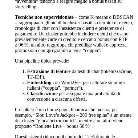
“avventura” tendono a reagire meglio a bonus basati su
storytelling.
Tecniche non supervisionate
– come K‑means o DBSCAN
– raggruppano gli utenti in cluster basati su termini di ricerca,
cronologia di chat con l’assistenza clienti e preferenze di
pagamento. Un cluster potrebbe includere utenti che usano
prevalentemente carte di credito e cercano bonus con RTP
≥ 96 %; un altro raggruppa chi predilige wallet e apprezza
promozioni con giri gratuiti a tema “coppia”.
Una pipeline tipica prevede:
Estrazione di feature
da testi di chat (tokenizzazione,
TF‑IDF).
Embedding
con Word2Vec per catturare sinonimi
italiani (“coppia”, “partner”).
Classificazione
per assegnare una probabilità di
conversione a ciascuna offerta.
Il risultato è una home page dinamica che mostra, per
esempio, “Slot: Love’s Jackpot – 200 free spins” a un utente
del cluster “giocatori romantici”, mentre a un altro viene
proposto “Roulette Live – bonus 50 %”.
Questi sistemi riducono il churn del 12 % durante le