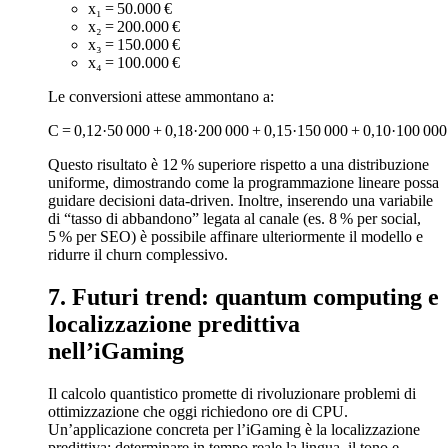
x₁ = 50.000 €
x₂ = 200.000 €
x₃ = 150.000 €
x₄ = 100.000 €
Le conversioni attese ammontano a:
C = 0,12·50 000 + 0,18·200 000 + 0,15·150 000 + 0,10·100 000
Questo risultato è 12 % superiore rispetto a una distribuzione
uniforme, dimostrando come la programmazione lineare possa
guidare decisioni data‑driven. Inoltre, inserendo una variabile
di “tasso di abbandono” legata al canale (es. 8 % per social,
5 % per SEO) è possibile affinare ulteriormente il modello e
ridurre il churn complessivo.
7. Futuri trend: quantum computing e
localizzazione predittiva
nell’iGaming
Il calcolo quantistico promette di rivoluzionare problemi di
ottimizzazione che oggi richiedono ore di CPU.
Un’applicazione concreta per l’iGaming è la localizzazione
predittiva: determinare in tempo reale la lingua, il tono e