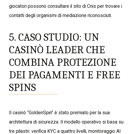
giocatori possono consultare il sito di Cnis per trovare i
contatti degli organismi di mediazione riconosciuti.
5. CASO STUDIO: UN
CASINÒ LEADER CHE
COMBINA PROTEZIONE
DEI PAGAMENTI E FREE
SPINS
Il casinò “GoldenSpin” è stato premiato per la sua
architettura di sicurezza. Il modello operativo si basa su
tre pilastri: verifica KYC a quattro livelli, monitoraggio AI