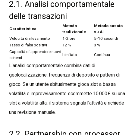
2.1. Analisi comportamentale
delle transazioni
Metodo
Metodo basato
Caratteristica
tradizionale
su AI
Velocità di rilevamento
1‑2 ore
5‑10 secondi
Tasso di falsi positivi
12 %
3 %
Capacità di apprendere nuovi
Limitata
Continua
schemi
L’analisi comportamentale combina dati di
geolocalizzazione, frequenza di deposito e pattern di
gioco. Se un utente abitualmente gioca slot a bassa
volatilità e improvvisamente scommette 10 000 € su una
slot a volatilità alta, il sistema segnala l’attività e richiede
una revisione manuale.
2.2. Partnership con processor