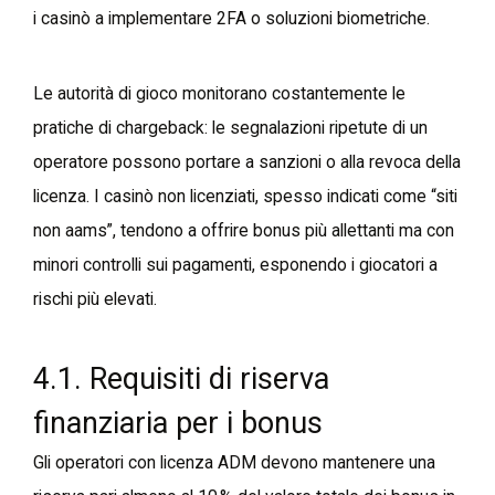
i casinò a implementare 2FA o soluzioni biometriche.
Le autorità di gioco monitorano costantemente le
pratiche di chargeback: le segnalazioni ripetute di un
operatore possono portare a sanzioni o alla revoca della
licenza. I casinò non licenziati, spesso indicati come “siti
non aams”, tendono a offrire bonus più allettanti ma con
minori controlli sui pagamenti, esponendo i giocatori a
rischi più elevati.
4.1. Requisiti di riserva
finanziaria per i bonus
Gli operatori con licenza ADM devono mantenere una