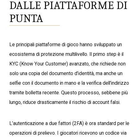
DALLE PIATTAFORME DI
PUNTA
Le principali piattaforme di gioco hanno sviluppato un
ecosistema di protezione multilivello. Il primo step è il
KYC (Know Your Customer) avanzato, che richiede non
solo una copia del documento d’identità, ma anche un
selfie con il documento in mano e la verifica dell’indirizzo
tramite bolletta recente. Questo processo, sebbene più
lungo, riduce drasticamente il rischio di account falsi.
L’autenticazione a due fattori (2FA) è ora standard per le
operazioni di prelievo. I giocatori ricevono un codice via