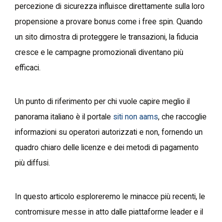
percezione di sicurezza influisce direttamente sulla loro
propensione a provare bonus come i free spin. Quando
un sito dimostra di proteggere le transazioni, la fiducia
cresce e le campagne promozionali diventano più
efficaci.
Un punto di riferimento per chi vuole capire meglio il
panorama italiano è il portale
siti non aams
, che raccoglie
informazioni su operatori autorizzati e non, fornendo un
quadro chiaro delle licenze e dei metodi di pagamento
più diffusi.
In questo articolo esploreremo le minacce più recenti, le
contromisure messe in atto dalle piattaforme leader e il