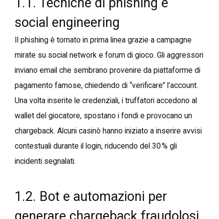
1.1. Tecniche di phishing e
social engineering
Il phishing è tornato in prima linea grazie a campagne
mirate su social network e forum di gioco. Gli aggressori
inviano email che sembrano provenire da piattaforme di
pagamento famose, chiedendo di “verificare” l’account.
Una volta inserite le credenziali, i truffatori accedono al
wallet del giocatore, spostano i fondi e provocano un
chargeback. Alcuni casinò hanno iniziato a inserire avvisi
contestuali durante il login, riducendo del 30 % gli
incidenti segnalati.
1.2. Bot e automazioni per
generare chargeback fraudolosi