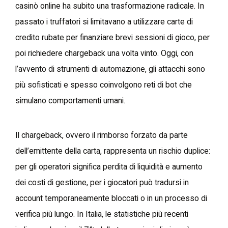
casinò online ha subito una trasformazione radicale. In
passato i truffatori si limitavano a utilizzare carte di
credito rubate per finanziare brevi sessioni di gioco, per
poi richiedere chargeback una volta vinto. Oggi, con
l’avvento di strumenti di automazione, gli attacchi sono
più sofisticati e spesso coinvolgono reti di bot che
simulano comportamenti umani.
Il chargeback, ovvero il rimborso forzato da parte
dell’emittente della carta, rappresenta un rischio duplice:
per gli operatori significa perdita di liquidità e aumento
dei costi di gestione, per i giocatori può tradursi in
account temporaneamente bloccati o in un processo di
verifica più lungo. In Italia, le statistiche più recenti