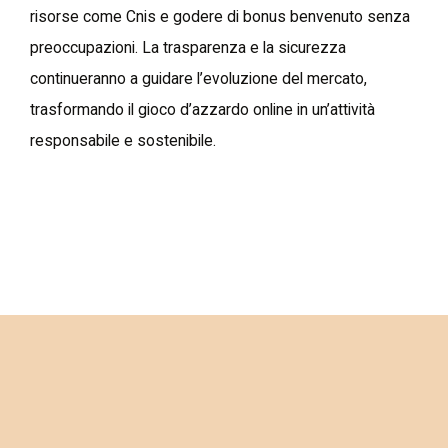
risorse come Cnis e godere di bonus benvenuto senza
preoccupazioni. La trasparenza e la sicurezza
continueranno a guidare l’evoluzione del mercato,
trasformando il gioco d’azzardo online in un’attività
responsabile e sostenibile.