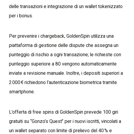
delle transazioni e integrazione di un wallet tokenizzato
per i bonus.
Per prevenire i chargeback, GoldenSpin utilizza una
piattaforma di gestione delle dispute che assegna un
punteggio di rischio a ogni transazione; le richieste con
punteggio superiore a 80 vengono automaticamente
inviate a revisione manuale. Inoltre, i depositi superiori a
2 000 € richiedono l’autenticazione biometrica tramite
smartphone.
L’offerta di free spins di GoldenSpin prevede 100 giri
gratuiti su “Gonzo’s Quest” per i nuovi iscritti, vincolati a
un wallet separato con limite di prelievo del 40 % e