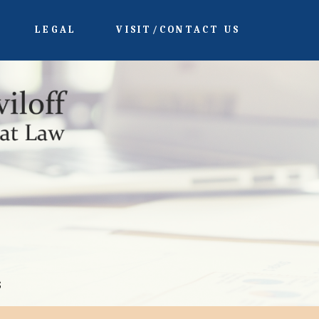
LEGAL
VISIT/CONTACT US
s