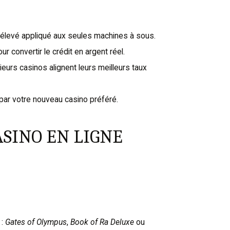
 élevé appliqué aux seules machines à sous.
r convertir le crédit en argent réel.
urs casinos alignent leurs meilleurs taux
par votre nouveau casino préféré.
ASINO EN LIGNE
 :
Gates of Olympus
,
Book of Ra Deluxe
ou