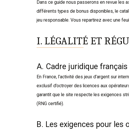
Dans ce guide nous passerons en revue les aspe
différents types de bonus disponibles, le cata
jeu responsable. Vous repartirez avec une feuil
I. LÉGALITÉ ET RÉG
A. Cadre juridique français
En France, l’activité des jeux d’argent sur int
exclusif d’octroyer des licences aux opérateurs
garantit que le site respecte les exigences stric
(RNG certifié).
B. Les exigences pour les 