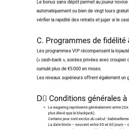
Le bonus sans dépôt permet au joueur novice d’
automatiquement ou bien de vingt tours gratu
vérifier la rapidité des retraits et juger si l
C. Programmes de fidélité
Les programmes VIP récompensent la loyauté a
(« cash‑back », soirées privées avec croupier
cumulé plus de €5 000 en mises.
Les niveaux supérieurs offrent également un g
D️⃣ Conditions générales à
Le wagering représente généralement entre 20x e
plus élevé que le blackjack).
Certains jeux sont exclus du calcul : habituellemen
La date limite – souvent entre 30 et 60 jours –