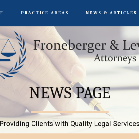
FF
PRACTICE AREAS
NEWS & ARTICLES
NEWS PAGE
Providing Clients with Quality Legal Service