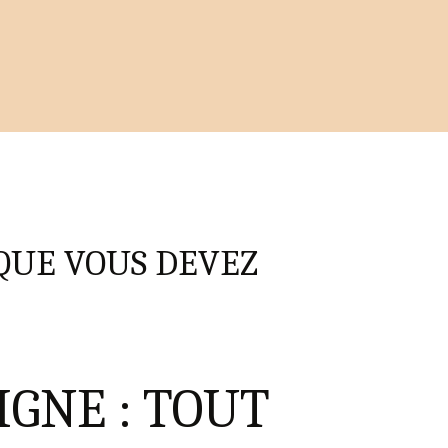
 QUE VOUS DEVEZ
IGNE : TOUT