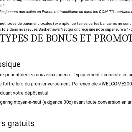
dié.
 joueurs domiciliés en France métropolitaine ou dans les DOM‑TO ; certains opér
 méthodes de paiement locales (exemple : certaines cartes bancaires ne sont p
urs fois dans nos revues Basketnews.Net qui ont reçu une note supérieure à 4/5
S TYPES DE BONUS ET PROMO
ssique
 pour attirer les nouveaux joueurs. Typiquement il consiste en un
l’offre lors du premier versement. Par exemple « WELCOME200 » 
uant votre dépôt initial.
ring moyen‑à‑haut (exigence 30x) avant toute conversion en arg
s gratuits