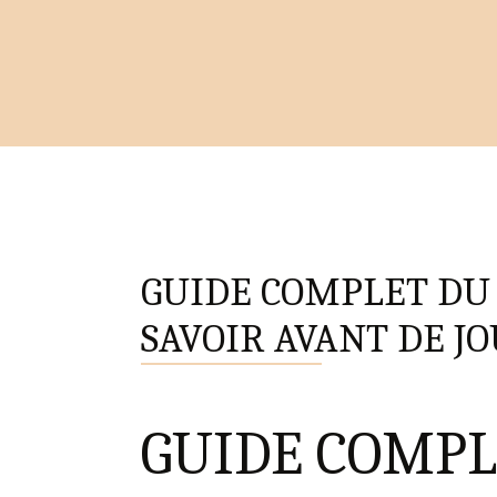
GUIDE COMPLET DU 
SAVOIR AVANT DE J
GUIDE COMPLE