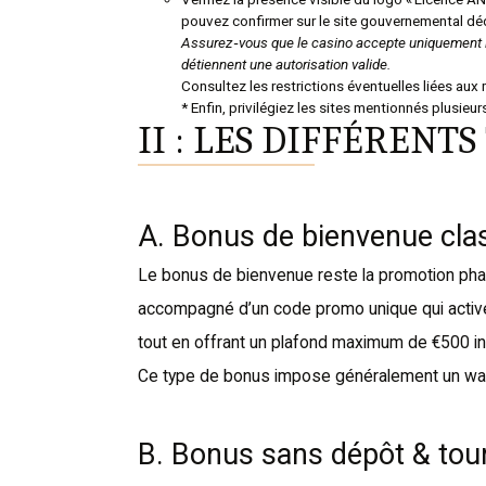
pouvez confirmer sur le site gouvernemental dé
Assurez‑vous que le casino accepte uniquement les
détiennent une autorisation valide.
Consultez les restrictions éventuelles liées aux
* Enfin, privilégiez les sites mentionnés plusie
II : LES DIFFÉRENT
A. Bonus de bienvenue cla
Le bonus de bienvenue reste la promotion phare
accompagné d’un code promo unique qui active 
tout en offrant un plafond maximum de €500 incl
Ce type de bonus impose généralement un wage
B. Bonus sans dépôt & tour