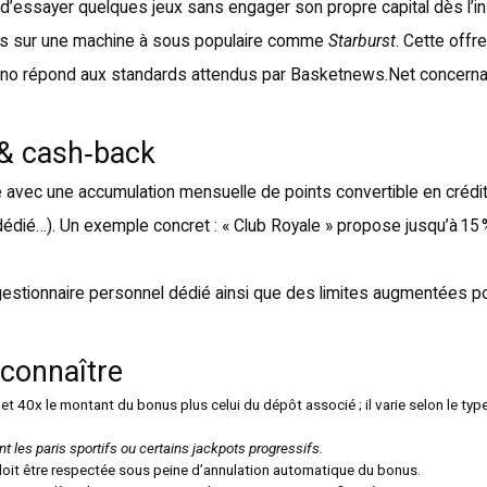
essayer quelques jeux sans engager son propre capital dès l’inscr
its sur une machine à sous populaire comme
Starburst
. Cette offre
e casino répond aux standards attendus par Basketnews.Net concernan
 & cash‑back
vec une accumulation mensuelle de points convertible en crédits
 dédié…). Un exemple concret : « Club Royale » propose jusqu’à 1
estionnaire personnel dédié ainsi que des limites augmentées po
 connaître
t 40x le montant du bonus plus celui du dépôt associé ; il varie selon le typ
t les paris sportifs ou certains jackpots progressifs.
 doit être respectée sous peine d’annulation automatique du bonus.