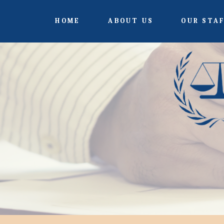
HOME
ABOUT US
OUR STA