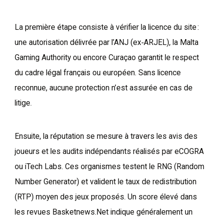
La première étape consiste à vérifier la licence du site :
une autorisation délivrée par l’ANJ (ex‑ARJEL), la Malta
Gaming Authority ou encore Curaçao garantit le respect
du cadre légal français ou européen. Sans licence
reconnue, aucune protection n’est assurée en cas de
litige.
Ensuite, la réputation se mesure à travers les avis des
joueurs et les audits indépendants réalisés par eCOGRA
ou iTech Labs. Ces organismes testent le RNG (Random
Number Generator) et valident le taux de redistribution
(RTP) moyen des jeux proposés. Un score élevé dans
les revues Basketnews.Net indique généralement un