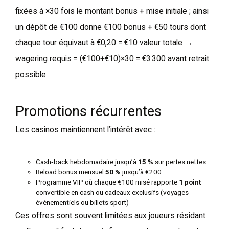
fixées à ×30 fois le montant bonus + mise initiale ; ainsi
un dépôt de €100 donne €100 bonus + €50 tours dont
chaque tour équivaut à €0,20 = €10 valeur totale →
wagering requis = (€100+€10)×30 = €3 300 avant retrait
possible .
Promotions récurrentes
Les casinos maintiennent l’intérêt avec :
Cash‑back hebdomadaire jusqu’à
15 %
sur pertes nettes
Reload bonus mensuel
50 %
jusqu’à €200
Programme VIP où chaque €100 misé rapporte
1 point
convertible en cash ou cadeaux exclusifs (voyages
événementiels ou billets sport)
Ces offres sont souvent limitées aux joueurs résidant