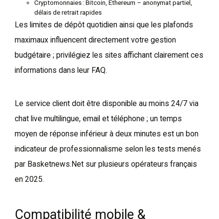
Cryptomonnaies : Bitcoin, Ethereum – anonymat partiel,
délais de retrait rapides
Les limites de dépôt quotidien ainsi que les plafonds
maximaux influencent directement votre gestion
budgétaire ; privilégiez les sites affichant clairement ces
informations dans leur FAQ.
Le service client doit être disponible au moins 24/7 via
chat live multilingue, email et téléphone ; un temps
moyen de réponse inférieur à deux minutes est un bon
indicateur de professionnalisme selon les tests menés
par Basketnews.Net sur plusieurs opérateurs français
en 2025.
Compatibilité mobile &