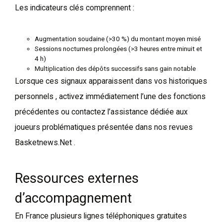
Les indicateurs clés comprennent :
Augmentation soudaine (>30 %) du montant moyen misé
Sessions nocturnes prolongées (>3 heures entre minuit et
4 h)
Multiplication des dépôts successifs sans gain notable
Lorsque ces signaux apparaissent dans vos historiques
personnels , activez immédiatement l’une des fonctions
précédentes ou contactez l’assistance dédiée aux
joueurs problématiques présentée dans nos revues
Basketnews.Net .
Ressources externes
d’accompagnement
En France plusieurs lignes téléphoniques gratuites