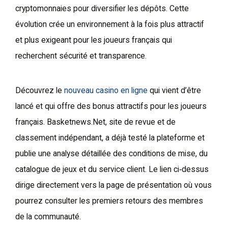
cryptomonnaies pour diversifier les dépôts. Cette
évolution crée un environnement à la fois plus attractif
et plus exigeant pour les joueurs français qui
recherchent sécurité et transparence.
Découvrez le
nouveau casino en ligne
qui vient d’être
lancé et qui offre des bonus attractifs pour les joueurs
français. Basketnews.Net, site de revue et de
classement indépendant, a déjà testé la plateforme et
publie une analyse détaillée des conditions de mise, du
catalogue de jeux et du service client. Le lien ci‑dessus
dirige directement vers la page de présentation où vous
pourrez consulter les premiers retours des membres
de la communauté.