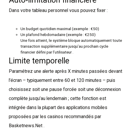
Dans votre tableau personnel vous pouvez fixer :
Un budget quotidien maximal (exemple : €50)
Un plafond hebdomadaire (exemple : €250)
Une fois atteint, le système bloque automatiquement toute
transaction supplémentaire jusqu’au prochain cycle
financier défini par l’utilisateur .
Limite temporelle
Paramétrez une alerte après X minutes passées devant
l’écran – typiquement entre 60 et 120 minutes – puis
choisissez soit une pause forcée soit une déconnexion
complète jusqu’au lendemain ; cette fonction est
intégrée dans la plupart des applications mobiles
proposées par les casinos recommandés par
Basketnews.Net .