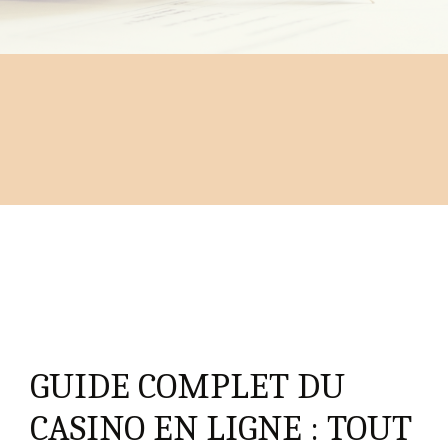
GUIDE COMPLET DU
CASINO EN LIGNE : TOUT