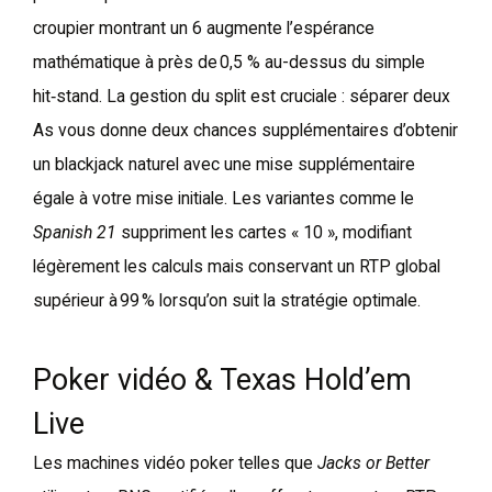
croupier montrant un 6 augmente l’espérance
mathématique à près de 0,5 % au-dessus du simple
hit‑stand. La gestion du split est cruciale : séparer deux
As vous donne deux chances supplémentaires d’obtenir
un blackjack naturel avec une mise supplémentaire
égale à votre mise initiale. Les variantes comme le
Spanish 21
suppriment les cartes « 10 », modifiant
légèrement les calculs mais conservant un RTP global
supérieur à 99 % lorsqu’on suit la stratégie optimale.
Poker vidéo & Texas Hold’em
Live
Les machines vidéo poker telles que
Jacks or Better