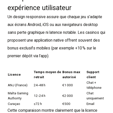
expérience utilisateur
Un design responsive assure que chaque jeu s’adapte
aux écrans Android, iOS ou aux navigateurs desktop
sans perte graphique ni latence notable. Les casinos qui
proposent une application native offrent souvent des
bonus exclusifs mobiles (par exemple +10 % sur le
premier dépôt via l’app).
Temps moyen de
Bonus max
Support
Licence
retrait
autorisé
client
Chat +
ANJ (France)
24‑48 h
€1 000
téléphone
Malta Gaming
Chat
12‑24 h
€2 000
Authority
uniquement
Curaçao
≤72 h
€500
Email
Cette comparaison montre clairement que la licence