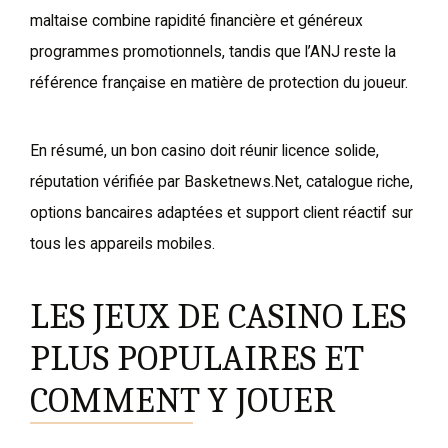
maltaise combine rapidité financière et généreux
programmes promotionnels, tandis que l’ANJ reste la
référence française en matière de protection du joueur.
En résumé, un bon casino doit réunir licence solide,
réputation vérifiée par Basketnews.Net, catalogue riche,
options bancaires adaptées et support client réactif sur
tous les appareils mobiles.
LES JEUX DE CASINO LES
PLUS POPULAIRES ET
COMMENT Y JOUER