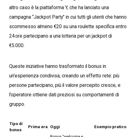
altro caso è la piattaforma Y, che ha lanciato una
campagna “Jackpot Party” in cui tutti gli utenti che hanno
scommesso almeno €20 su una roulette specifica entro
24 ore partecipano a una lotteria per un jackpot di
€5.000.
Queste iniziative hanno trasformato il bonus in
un’esperienza condivisa, creando un effetto rete: più
persone partecipano, più il valore percepito cresce, e
l’operatore ottiene dati preziosi su comportamenti di
gruppo.
Tipo di
Prima era
Oggi
Esempio pratico
bonus
Bonus “welcome +