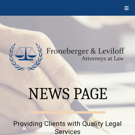
NEWS PAGE
Providing Clients with Quality Legal
Services