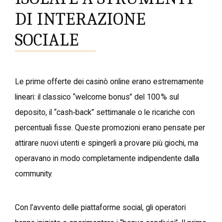
DI INTERAZIONE
SOCIALE
Le prime offerte dei casinò online erano estremamente
lineari: il classico “welcome bonus” del 100 % sul
deposito, il “cash‑back” settimanale o le ricariche con
percentuali fisse. Queste promozioni erano pensate per
attirare nuovi utenti e spingerli a provare più giochi, ma
operavano in modo completamente indipendente dalla
community.
Con l’avvento delle piattaforme social, gli operatori