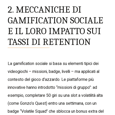
2. MECCANICHE DI
GAMIFICATION SOCIALE
E IL LORO IMPATTO SUI
TASSI DI RETENTION
La gamification sociale si basa su elementi tipici dei
videogiochi – missioni, badge, livelli – ma applicati al
contesto del gioco d’azzardo. Le piattaforme più
innovative hanno introdotto “missioni di gruppo”: ad
esempio, completare 50 giri su una slot a volatilità alta
(come Gonzo’s Quest) entro una settimana, con un
badge “Volatile Squad” che sblocca un bonus extra del