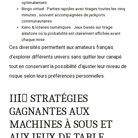
optimalement.
Bingo virtuel : Parties rapides avec tirages toutes les cinq
minutes ; souvent accompagnées de jackpots
communautaires.
Keno & loteries numériques : Jeux basés sur tirage
aléatoire où la probabilité est clairement affichée avant
chaque mise.
Ces diversités permettent aux amateurs français
d’explorer différents univers sans quitter leur canapé
tout en conservant la possibilité d’ajuster leur niveau de
risque selon leurs préférences personnelles.
III️⃣ STRATÉGIES
GAGNANTES AUX
MACHINES À SOUS ET
AUX JEUX DE TABLE