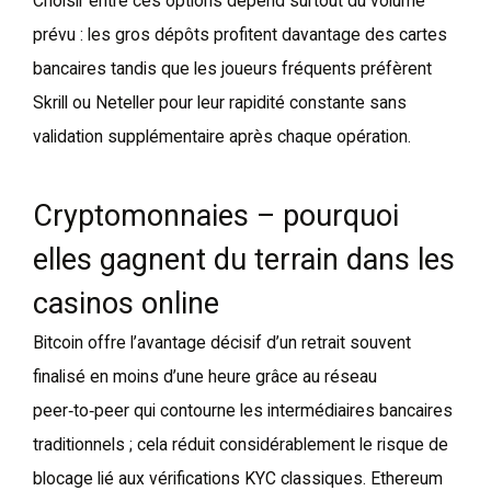
Choisir entre ces options dépend surtout du volume
prévu : les gros dépôts profitent davantage des cartes
bancaires tandis que les joueurs fréquents préfèrent
Skrill ou Neteller pour leur rapidité constante sans
validation supplémentaire après chaque opération.
Cryptomonnaies – pourquoi
elles gagnent du terrain dans les
casinos online
Bitcoin offre l’avantage décisif d’un retrait souvent
finalisé en moins d’une heure grâce au réseau
peer‑to‑peer qui contourne les intermédiaires bancaires
traditionnels ; cela réduit considérablement le risque de
blocage lié aux vérifications KYC classiques. Ethereum