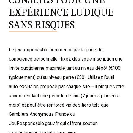
EXPÉRIENCE LUDIQUE
SANS RISQUES
Le jeu responsable commence par la prise de
conscience personnelle : fixez dès votre inscription une
limite quotidienne maximale tant au niveau dépôt (€100
typiquement) qu’au niveau perte (€50). Utilisez l’outil
auto‑exclusion proposé par chaque site – il bloque votre
accès pendant une période définie (7 jours à plusieurs
mois) et peut être renforcé via des tiers tels que
Gamblers Anonymous France ou
JeuResponsable.gouv.fr qui offrent soutien
psychologique gratuit et anonyme.