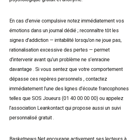
En cas d’envie compulsive notez immédiatement vos
émotions dans un journal dédié ; reconnaître tôt les
signes d’addiction — irritabilité lorsqu’on ne joue pas,
rationalisation excessive des pertes — permet
d’intervenir avant qu’un problème ne s’enracine
davantage . Si vous sentez que votre comportement
dépasse ces repères personnels , contactez
immédiatement l’une des lignes d’écoute francophones
telles que SOS Joueurs (01 40 00 00 00) ou appelez
l’association Leankontact qui propose aussi un suivi
personnalisé gratuit .
Basketnews.Net encourage activement ses lecteurs à