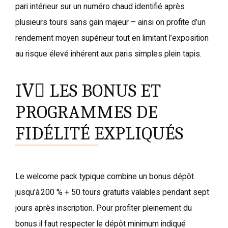
pari intérieur sur un numéro chaud identifié après
plusieurs tours sans gain majeur – ainsi on profite d’un
rendement moyen supérieur tout en limitant l’exposition
au risque élevé inhérent aux paris simples plein tapis.
IV️⃣ LES BONUS ET
PROGRAMMES DE
FIDÉLITÉ EXPLIQUÉS
Le welcome pack typique combine un bonus dépôt
jusqu’à 200 % + 50 tours gratuits valables pendant sept
jours après inscription. Pour profiter pleinement du
bonus il faut respecter le dépôt minimum indiqué