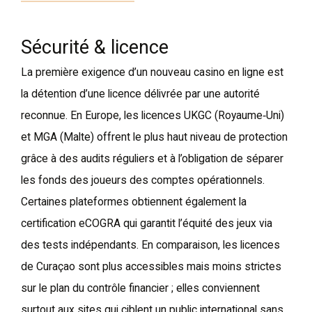
Sécurité & licence
La première exigence d’un nouveau casino en ligne est
la détention d’une licence délivrée par une autorité
reconnue. En Europe, les licences UKGC (Royaume‑Uni)
et MGA (Malte) offrent le plus haut niveau de protection
grâce à des audits réguliers et à l’obligation de séparer
les fonds des joueurs des comptes opérationnels.
Certaines plateformes obtiennent également la
certification eCOGRA qui garantit l’équité des jeux via
des tests indépendants. En comparaison, les licences
de Curaçao sont plus accessibles mais moins strictes
sur le plan du contrôle financier ; elles conviennent
surtout aux sites qui ciblent un public international sans