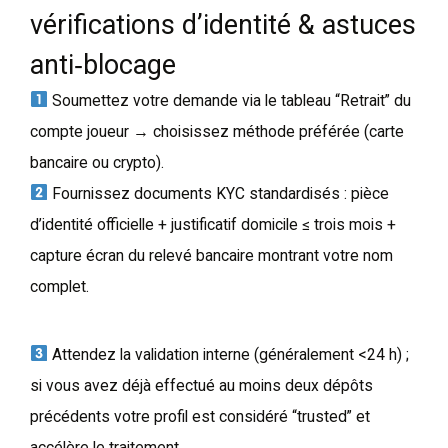
vérifications d’identité & astuces
anti‑blocage
Soumettez votre demande via le tableau “Retrait” du
compte joueur → choisissez méthode préférée (carte
bancaire ou crypto).
Fournissez documents KYC standardisés : pièce
d’identité officielle + justificatif domicile ≤ trois mois +
capture écran du relevé bancaire montrant votre nom
complet.
Attendez la validation interne (généralement <24 h) ;
si vous avez déjà effectué au moins deux dépôts
précédents votre profil est considéré “trusted” et
accélère le traitement.