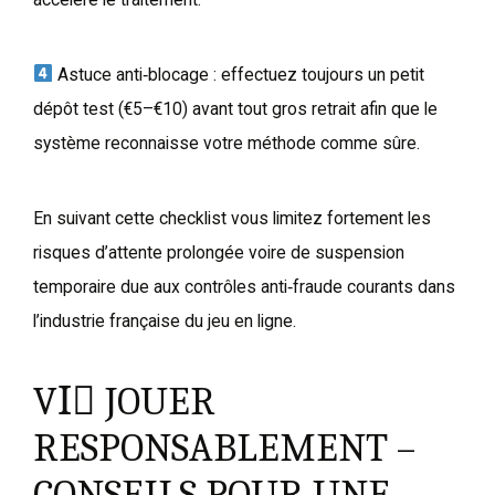
Astuce anti‑blocage : effectuez toujours un petit
dépôt test (€5–€10) avant tout gros retrait afin que le
système reconnaisse votre méthode comme sûre.
En suivant cette checklist vous limitez fortement les
risques d’attente prolongée voire de suspension
temporaire due aux contrôles anti‑fraude courants dans
l’industrie française du jeu en ligne.
VI️⃣ JOUER
RESPONSABLEMENT –
CONSEILS POUR UNE