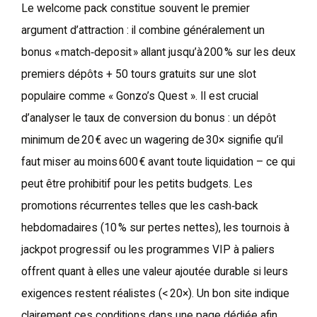
Le welcome pack constitue souvent le premier
argument d’attraction : il combine généralement un
bonus « match‑deposit » allant jusqu’à 200 % sur les deux
premiers dépôts + 50 tours gratuits sur une slot
populaire comme « Gonzo’s Quest ». Il est crucial
d’analyser le taux de conversion du bonus : un dépôt
minimum de 20 € avec un wagering de 30× signifie qu’il
faut miser au moins 600 € avant toute liquidation – ce qui
peut être prohibitif pour les petits budgets. Les
promotions récurrentes telles que les cash‑back
hebdomadaires (10 % sur pertes nettes), les tournois à
jackpot progressif ou les programmes VIP à paliers
offrent quant à elles une valeur ajoutée durable si leurs
exigences restent réalistes (< 20×). Un bon site indique
clairement ces conditions dans une page dédiée afin