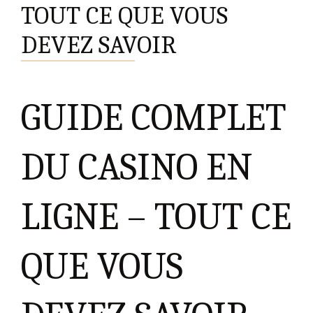
TOUT CE QUE VOUS
DEVEZ SAVOIR
GUIDE COMPLET
DU CASINO EN
LIGNE – TOUT CE
QUE VOUS