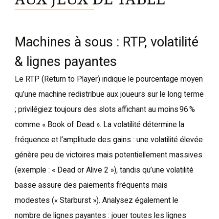
Machines à sous : RTP, volatilité
& lignes payantes
Le RTP (Return to Player) indique le pourcentage moyen
qu’une machine redistribue aux joueurs sur le long terme
; privilégiez toujours des slots affichant au moins 96 %
comme « Book of Dead ». La volatilité détermine la
fréquence et l’amplitude des gains : une volatilité élevée
génère peu de victoires mais potentiellement massives
(exemple : « Dead or Alive 2 »), tandis qu’une volatilité
basse assure des paiements fréquents mais
modestes (« Starburst »). Analysez également le
nombre de lignes payantes : jouer toutes les lignes