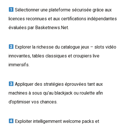
Sélectionner une plateforme sécurisée grâce aux
licences reconnues et aux certifications indépendantes
évaluées par Basketnews.Net.
Explorer la richesse du catalogue jeux – slots vidéo
innovantes, tables classiques et croupiers live
immersifs.
Appliquer des stratégies éprouvées tant aux
machines à sous qu’au blackjack ou roulette afin
d’optimiser vos chances.
Exploiter intelligemment welcome packs et