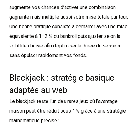
augmente vos chances d’activer une combinaison
gagnante mais multiplie aussi votre mise totale par tour.
Une bonne pratique consiste à démarrer avec une mise
équivalente à 1–2 % du bankroll puis ajuster selon la
volatilité choisie afin d’optimiser la durée du session
sans épuiser rapidement vos fonds.
Blackjack : stratégie basique
adaptée au web
Le blackjack reste l’un des rares jeux où l’avantage
maison peut être réduit sous 1 % grâce à une stratégie
mathématique précise :