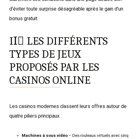
d’éviter toute surprise désagréable après le gain d’un
bonus gratuit.
II️⃣ LES DIFFÉRENTS
TYPES DE JEUX
PROPOSÉS PAR LES
CASINOS ONLINE
Les casinos modernes classent leurs offres autour de
quatre piliers principaux :
Machines à sous vidéo
– Des rouleaux virtuels avec cinq