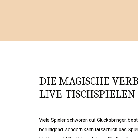
DIE MAGISCHE VER
LIVE‑TISCHSPIELEN
Viele Spieler schwören auf Glücksbringer, best
beruhigend, sondern kann tatsächlich das Spie