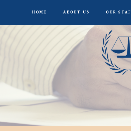
HOME
ABOUT US
OUR STA