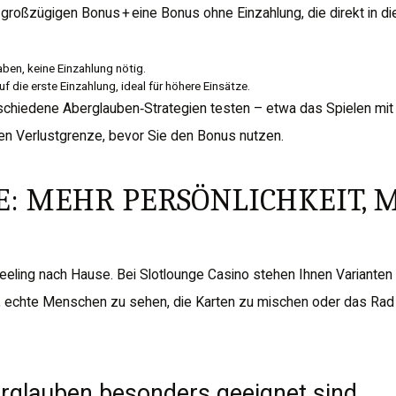
roßzügigen Bonus + eine Bonus ohne Einzahlung, die direkt in die
aben, keine Einzahlung nötig.
f die erste Einzahlung, ideal für höhere Einsätze.
erschiedene Aberglauben‑Strategien testen – etwa das Spielen mi
en Verlustgrenze, bevor Sie den Bonus nutzen.
E: MEHR PERSÖNLICHKEIT, 
eeling nach Hause. Bei Slotlounge Casino stehen Ihnen Varianten 
, echte Menschen zu sehen, die Karten zu mischen oder das Rad 
rglauben besonders geeignet sind