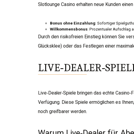
Slotlounge Casino erhalten neue Kunden einen g
Bonus ohne Einzahlung
: Sofortiger Spielguth
Willkommensbonus
: Prozentualer Aufschlag au
Durch den risikofreien Einstieg können Sie v
Glücksklee) oder das Festlegen einer maximal
LIVE‑DEALER‑SPIEL
Live‑Dealer‑Spiele bringen das echte Casino‑F
Verfügung. Diese Spiele ermöglichen es Ihnen
noch greifbarer werden.
Warum Live‑Dealer für Abe