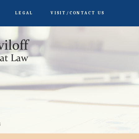
LEGAL
VISIT/CONTACT US
s