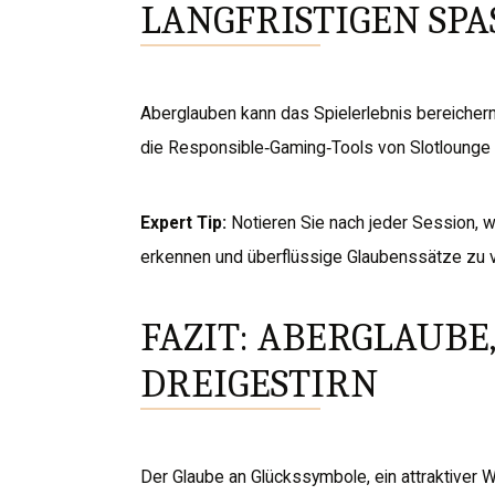
LANGFRISTIGEN SPAS
Aberglauben kann das Spielerlebnis bereichern, 
die Responsible‑Gaming‑Tools von Slotlounge
Expert Tip:
Notieren Sie nach jeder Session, 
erkennen und überflüssige Glaubenssätze zu 
FAZIT: ABERGLAUBE
DREIGESTIRN
Der Glaube an Glückssymbole, ein attraktiver 