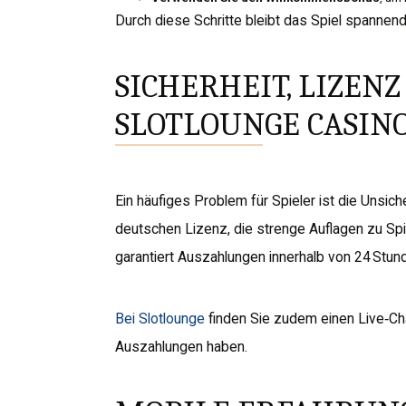
Durch diese Schritte bleibt das Spiel spanne
SICHERHEIT, LIZE
SLOTLOUNGE CASIN
Ein häufiges Problem für Spieler ist die Unsic
deutschen Lizenz, die strenge Auflagen zu Spi
garantiert Auszahlungen innerhalb von 24 Stund
Bei Slotlounge
finden Sie zudem einen Live‑Chat
Auszahlungen haben.