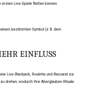
 ersten Live‑Spiele fließen können.
t einem bestimmten Symbol (z. B. dem
MEHR EINFLUSS
wie Live‑Blackjack, Roulette und Baccarat zur
zu drehen, wodurch Ihre Aberglauben‑Rituale