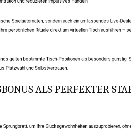
zentration und reduzieren impulsives Handeln.
assische Spielautomaten, sondern auch ein umfassendes Live‑Dea
Ihre persönlichen Rituale direkt am virtuellen Tisch ausführen –
os gelten bestimmte Tisch‑Positionen als besonders günstig. Spi
us Platzwahl und Selbstvertrauen.
ONUS ALS PERFEKTER STA
le Sprungbrett, um Ihre Glücksgewohnheiten auszuprobieren, ohne 