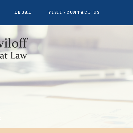
LEGAL
VISIT/CONTACT US
s