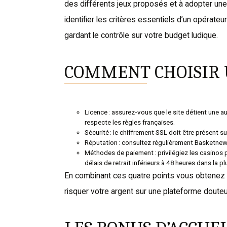
des différents jeux proposés et à adopter une
identifier les critères essentiels d’un opérat
gardant le contrôle sur votre budget ludique.
COMMENT CHOISIR U
Licence : assurez‑vous que le site détient une au
respecte les règles françaises.
Sécurité : le chiffrement SSL doit être présent 
Réputation : consultez régulièrement Basketnews.N
Méthodes de paiement : privilégiez les casinos 
délais de retrait inférieurs à 48 heures dans la p
En combinant ces quatre points vous obtenez une
risquer votre argent sur une plateforme doute