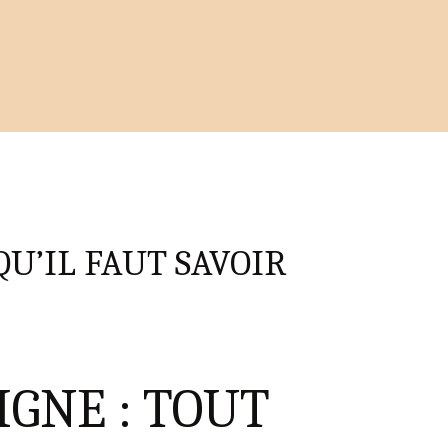
QU’IL FAUT SAVOIR
IGNE : TOUT