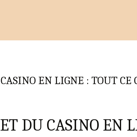
ASINO EN LIGNE : TOUT CE 
T DU CASINO EN L