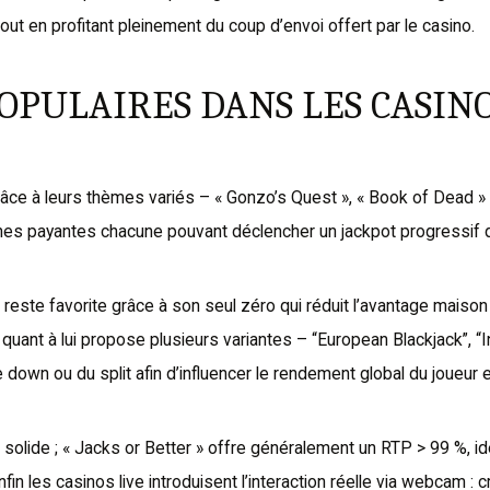
 tout en profitant pleinement du coup d’envoi offert par le casino.
POPULAIRES DANS LES CASIN
râce à leurs thèmes variés – « Gonzo’s Quest », « Book of Dead » o
gnes payantes chacune pouvant déclencher un jackpot progressif d
 reste favorite grâce à son seul zéro qui réduit l’avantage maison
uant à lui propose plusieurs variantes – “European Blackjack”, “In
 down ou du split afin d’influencer le rendement global du joueur
olide ; « Jacks or Better » offre généralement un RTP > 99 %, i
in les casinos live introduisent l’interaction réelle via webcam : 