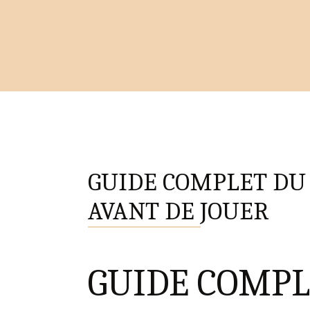
GUIDE COMPLET DU C
AVANT DE JOUER
GUIDE COMPLE