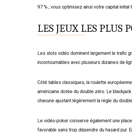
97 % ; vous optimisez ainsi votre capital initial
LES JEUX LES PLUS 
Les slots vidéo dominent largement le trafic g
incontournables avec plusieurs dizaines de li
Côté tables classiques, la roulette européenne
américaine dotée du double zéro. Le blackjack q
chacune ajustant légèrement la règle du double
Le vidéo‑poker conserve également une place s
favorable sans trop dépendre du hasard pur. Enf