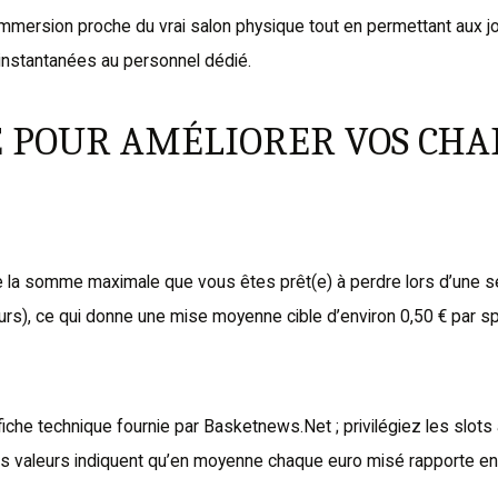
mersion proche du vrai salon physique tout en permettant aux joue
 instantanées au personnel dédié.
E POUR AMÉLIORER VOS CHA
le la somme maximale que vous êtes prêt(e) à perdre lors d’une s
ours), ce qui donne une mise moyenne cible d’environ 0,50 € par s
 fiche technique fournie par Basketnews.Net ; privilégiez les slots
es valeurs indiquent qu’en moyenne chaque euro misé rapporte ent