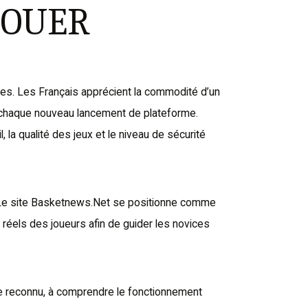
 JOUER
nées. Les Français apprécient la commodité d’un
 chaque nouveau lancement de plateforme.
la qualité des jeux et le niveau de sécurité
. Le site Basketnews.Net se positionne comme
 réels des joueurs afin de guider les novices
ance reconnu, à comprendre le fonctionnement