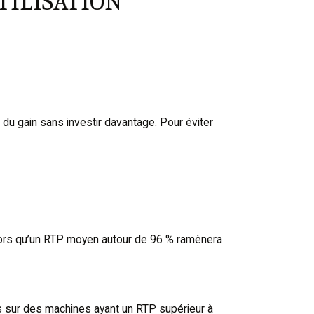
TILISATION
on du gain sans investir davantage. Pour éviter
alors qu’un RTP moyen autour de 96 % ramènera
its sur des machines ayant un RTP supérieur à