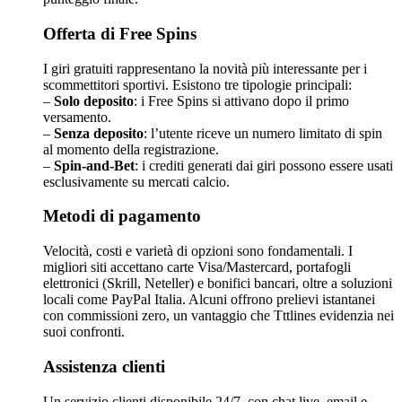
Offerta di Free Spins
I giri gratuiti rappresentano la novità più interessante per i
scommettitori sportivi. Esistono tre tipologie principali:
–
Solo deposito
: i Free Spins si attivano dopo il primo
versamento.
–
Senza deposito
: l’utente riceve un numero limitato di spin
al momento della registrazione.
–
Spin‑and‑Bet
: i crediti generati dai giri possono essere usati
esclusivamente su mercati calcio.
Metodi di pagamento
Velocità, costi e varietà di opzioni sono fondamentali. I
migliori siti accettano carte Visa/Mastercard, portafogli
elettronici (Skrill, Neteller) e bonifici bancari, oltre a soluzioni
locali come PayPal Italia. Alcuni offrono prelievi istantanei
con commissioni zero, un vantaggio che Tttlines evidenzia nei
suoi confronti.
Assistenza clienti
Un servizio clienti disponibile 24/7, con chat live, email e