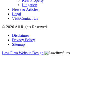
Real Property
Litigation
News & Articles
Legal
Visit/Contact Us
© 2026 All Rights Reserved.
Disclaimer
Privacy Policy
Sitemap
Law Firm Website Design