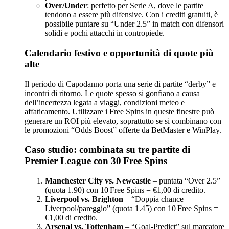
Over/Under
: perfetto per Serie A, dove le partite
tendono a essere più difensive. Con i crediti gratuiti, è
possibile puntare su “Under 2.5” in match con difensori
solidi e pochi attacchi in contropiede.
Calendario festivo e opportunità di quote più
alte
Il periodo di Capodanno porta una serie di partite “derby” e
incontri di ritorno. Le quote spesso si gonfiano a causa
dell’incertezza legata a viaggi, condizioni meteo e
affaticamento. Utilizzare i Free Spins in queste finestre può
generare un ROI più elevato, soprattutto se si combinano con
le promozioni “Odds Boost” offerte da BetMaster e WinPlay.
Caso studio: combinata su tre partite di
Premier League con 30 Free Spins
Manchester City vs. Newcastle
– puntata “Over 2.5”
(quota 1.90) con 10 Free Spins = €1,00 di credito.
Liverpool vs. Brighton
– “Doppia chance
Liverpool/pareggio” (quota 1.45) con 10 Free Spins =
€1,00 di credito.
Arsenal vs. Tottenham
– “Goal‑Predict” sul marcatore