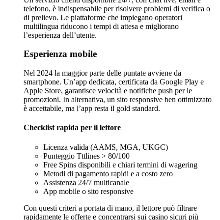
telefono, è indispensabile per risolvere problemi di verifica o
di prelievo. Le piattaforme che impiegano operatori
multilingua riducono i tempi di attesa e migliorano
l’esperienza dell’utente.
Esperienza mobile
Nel 2024 la maggior parte delle puntate avviene da
smartphone. Un’app dedicata, certificata da Google Play e
Apple Store, garantisce velocità e notifiche push per le
promozioni. In alternativa, un sito responsive ben ottimizzato
è accettabile, ma l’app resta il gold standard.
Checklist rapida per il lettore
Licenza valida (AAMS, MGA, UKGC)
Punteggio Tttlines > 80/100
Free Spins disponibili e chiari termini di wagering
Metodi di pagamento rapidi e a costo zero
Assistenza 24/7 multicanale
App mobile o sito responsive
Con questi criteri a portata di mano, il lettore può filtrare
rapidamente le offerte e concentrarsi sui casino sicuri più