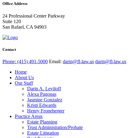
Office Address
24 Professional Center Parkway
Suite 120
San Rafael, CA 94903
Contact
Phone: (415) 491-5000
Email:
darin@fl-law.us
darin@fl-law.us
Home
About Us
Our Staff
Darin A. Leviloff
Alexa Pagonas
Jasmine Gonzalez
Kristi Edwards
Henry Froneberger
Practice Areas
Estate Planning
Trust Administration/Probate
Estate Litigation