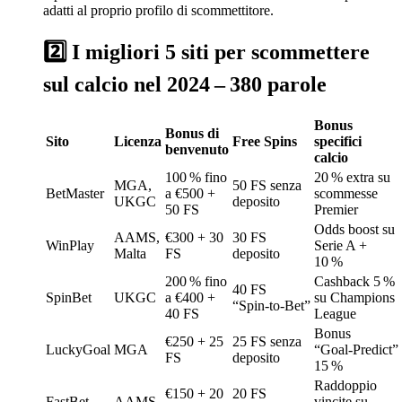
adatti al proprio profilo di scommettitore.
2️⃣ I migliori 5 siti per scommettere
sul calcio nel 2024 – 380 parole
Bonus
Bonus di
Sito
Licenza
Free Spins
specifici
benvenuto
calcio
100 % fino
20 % extra su
MGA,
50 FS senza
BetMaster
a €500 +
scommesse
UKGC
deposito
50 FS
Premier
Odds boost su
AAMS,
€300 + 30
30 FS
WinPlay
Serie A +
Malta
FS
deposito
10 %
200 % fino
Cashback 5 %
40 FS
SpinBet
UKGC
a €400 +
su Champions
“Spin‑to‑Bet”
40 FS
League
Bonus
€250 + 25
25 FS senza
LuckyGoal
MGA
“Goal‑Predict”
FS
deposito
15 %
Raddoppio
€150 + 20
20 FS
FastBet
AAMS
vincite su