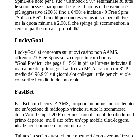
SpinBet è noto per il suo “Cashback 5 %” settimanale su tutte
le scommesse Champions League. Il bonus di benvenuto è
più aggressivo (200 % fino a €400) e include 40 Free Spins
“Spin‑to‑Bet”. I crediti possono essere usati su mercati live,
ma la quota minima è 2.00, il che spinge gli scommettitori a
cercare partite con alta probabilità.
LuckyGoal
LuckyGoal si concentra sui nuovi casino non AAMS,
offrendo 25 Free Spins senza deposito e un bonus
“Goal‑Predict” che paga il 15 % in più se l’utente indovina il
marcatore del primo gol. La licenza MGA assicura un RTP
medio del 96,9 % sui giochi slot collegati, utile per chi vuole
convertire i crediti in denaro reale.
FastBet
FastBet, con licenza AAMS, propone un bonus più contenuto
ma un’opzione di raddoppio vincite su tutte le scommesse
della World Cup. I 20 Free Spins sono disponibili solo dopo il
primo deposito, ma il sito offre un’app mobile ultra‑leggera,
ideale per scommesse in tempo reale.
Tttlines ha scelto questi cinque operatori dopo aver analizzato