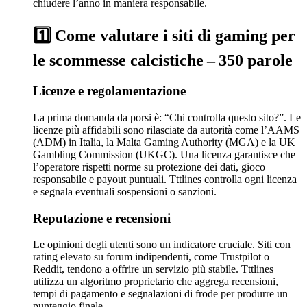
chiudere l’anno in maniera responsabile.
1️⃣ Come valutare i siti di gaming per
le scommesse calcistiche – 350 parole
Licenze e regolamentazione
La prima domanda da porsi è: “Chi controlla questo sito?”. Le
licenze più affidabili sono rilasciate da autorità come l’AAMS
(ADM) in Italia, la Malta Gaming Authority (MGA) e la UK
Gambling Commission (UKGC). Una licenza garantisce che
l’operatore rispetti norme su protezione dei dati, gioco
responsabile e payout puntuali. Tttlines controlla ogni licenza
e segnala eventuali sospensioni o sanzioni.
Reputazione e recensioni
Le opinioni degli utenti sono un indicatore cruciale. Siti con
rating elevato su forum indipendenti, come Trustpilot o
Reddit, tendono a offrire un servizio più stabile. Tttlines
utilizza un algoritmo proprietario che aggrega recensioni,
tempi di pagamento e segnalazioni di frode per produrre un
punteggio finale.