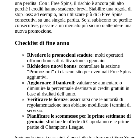
una perdita. Con i Free Spins, il rischio è ancora più alto
perché i crediti hanno scadenze brevi. Stabilire una regola di
stop‑loss: ad esempio, non utilizzare più di 5 Free Spins
consecutivi su una singola partita. Se si subiscono tre perdite
consecutive, passare a un mercato più sicuro o attendere una
nuova promozione.
Checklist di fine anno
Rivedere le promozioni scadute
: molti operatori
offrono bonus di riattivazione a gennaio.
Richiedere nuovi bonus
: controllare la sezione
“Promozioni” di ciascun sito per eventuali Free Spins
aggiuntivi.
Aggiornare il bankroll
: valutare se aumentare o
diminuire la percentuale destinata ai crediti gratuiti in
base ai risultati dell’anno.
Verificare le licenze
: assicurarsi che le autorità di
regolamentazione non abbiano modificato i termini di
servizio.
Pianificare le scommesse per le prime settimane di
gennaio
: sfruttare le offerte di Capodanno e le prime
partite di Champions League.
Seguendo questi passaggi, è possibile trasformare i Free Spins