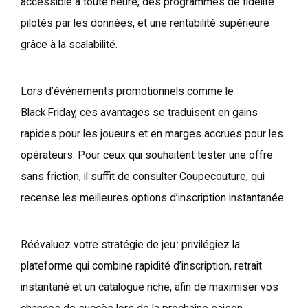
accessible à toute heure, des programmes de fidélité
pilotés par les données, et une rentabilité supérieure
grâce à la scalabilité.
Lors d’événements promotionnels comme le
Black Friday, ces avantages se traduisent en gains
rapides pour les joueurs et en marges accrues pour les
opérateurs. Pour ceux qui souhaitent tester une offre
sans friction, il suffit de consulter Coupecouture, qui
recense les meilleures options d’inscription instantanée.
Réévaluez votre stratégie de jeu : privilégiez la
plateforme qui combine rapidité d’inscription, retrait
instantané et un catalogue riche, afin de maximiser vos