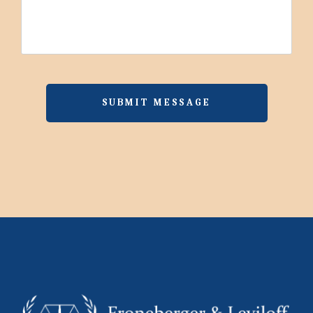
SUBMIT MESSAGE