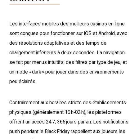
Les interfaces mobiles des meilleurs casinos en ligne
sont conçues pour fonctionner sur iOS et Android, avec
des résolutions adaptatives et des temps de
chargement inférieurs à deux secondes. La navigation
se fait par menus intuitifs, des filtres par type de jeu, et
un mode « dark » pour jouer dans des environnements
peu éclairés.
Contrairement aux horaires stricts des établissements
physiques (généralement 10 h‑02 h), les plateformes
offrent un accès 24 7, 365 jours par an. Les notifications
push pendant le Black Friday rappellent aux joueurs les