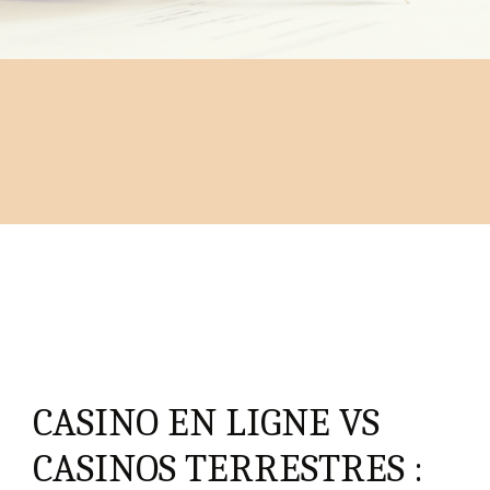
CASINO EN LIGNE VS
CASINOS TERRESTRES :