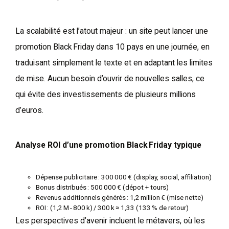
La scalabilité est l’atout majeur : un site peut lancer une
promotion Black Friday dans 10 pays en une journée, en
traduisant simplement le texte et en adaptant les limites
de mise. Aucun besoin d’ouvrir de nouvelles salles, ce
qui évite des investissements de plusieurs millions
d’euros.
Analyse ROI d’une promotion Black Friday typique
Dépense publicitaire : 300 000 € (display, social, affiliation)
Bonus distribués : 500 000 € (dépot + tours)
Revenus additionnels générés : 1,2 million € (mise nette)
ROI : (1,2 M - 800 k) / 300 k ≈ 1,33 (133 % de retour)
Les perspectives d’avenir incluent le métavers, où les