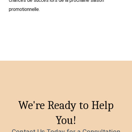
chances de succès lors de la prochaine saison
promotionnelle.
We're Ready to Help
You!
Contact Us Today for a Consultation