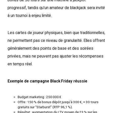
progressif, tandis qu’un amateur de blackjack sera invité
à un tournoi à enjeu limité.
Les cartes de joueur physiques, bien que traditionnelles,
ne permettent pas ce niveau de granularité. Elles offrent
généralement des points de base et des soirées
privées, mais ne peuvent pas ajuster les récompenses
en temps réel.
Exemple de campagne Black Friday réussie
Budget marketing : 250 000 €
Offre : 150 % de bonus dépôt jusqu’à 300 €, + 30 tours
gratuits sur “Starburst” (RTP 96,1 %).
Résultat : augmentation du LTV moyen de 23 % sur les