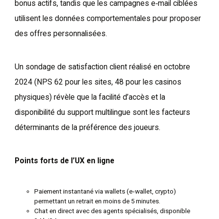
bonus actifs, tandis que les campagnes e‑mail ciblées
utilisent les données comportementales pour proposer
des offres personnalisées.
Un sondage de satisfaction client réalisé en octobre
2024 (NPS 62 pour les sites, 48 pour les casinos
physiques) révèle que la facilité d’accès et la
disponibilité du support multilingue sont les facteurs
déterminants de la préférence des joueurs.
Points forts de l’UX en ligne
Paiement instantané via wallets (e‑wallet, crypto)
permettant un retrait en moins de 5 minutes.
Chat en direct avec des agents spécialisés, disponible