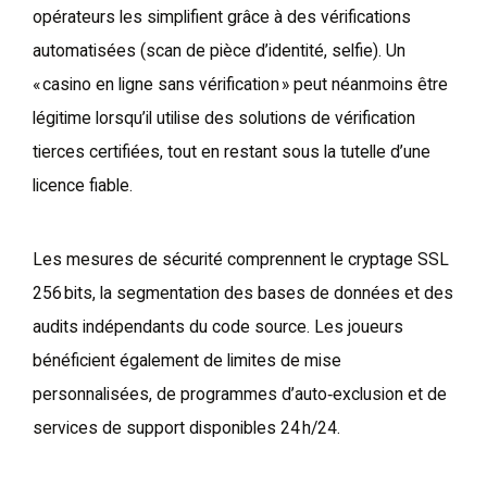
opérateurs les simplifient grâce à des vérifications
automatisées (scan de pièce d’identité, selfie). Un
« casino en ligne sans vérification » peut néanmoins être
légitime lorsqu’il utilise des solutions de vérification
tierces certifiées, tout en restant sous la tutelle d’une
licence fiable.
Les mesures de sécurité comprennent le cryptage SSL
256 bits, la segmentation des bases de données et des
audits indépendants du code source. Les joueurs
bénéficient également de limites de mise
personnalisées, de programmes d’auto‑exclusion et de
services de support disponibles 24 h/24.