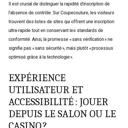
Il est crucial de distinguer la rapidité d’inscription de
l’absence de contrôle. Sur Coupecouture, les visiteurs
trouvent des listes de sites qui offrent une inscription
ultra‑rapide tout en conservant les standards de
conformité. Ainsi, la promesse « sans vérification » ne
signifie pas « sans sécurité », mais plutôt « processus
optimisé grâce à la technologie ».
EXPÉRIENCE
UTILISATEUR ET
ACCESSIBILITÉ : JOUER
DEPUIS LE SALON OU LE
CASINO ?