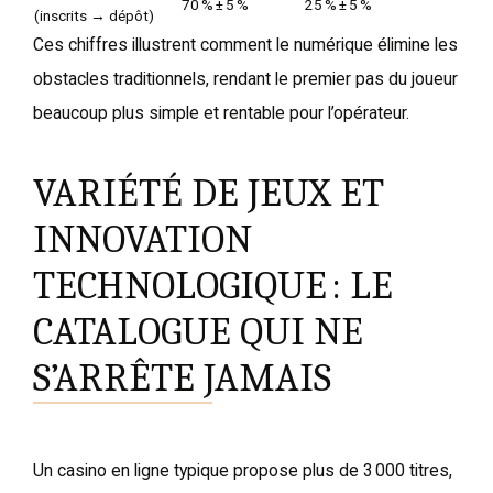
70 % ± 5 %
25 % ± 5 %
(inscrits → dépôt)
Ces chiffres illustrent comment le numérique élimine les
obstacles traditionnels, rendant le premier pas du joueur
beaucoup plus simple et rentable pour l’opérateur.
VARIÉTÉ DE JEUX ET
INNOVATION
TECHNOLOGIQUE : LE
CATALOGUE QUI NE
S’ARRÊTE JAMAIS
Un casino en ligne typique propose plus de 3 000 titres,