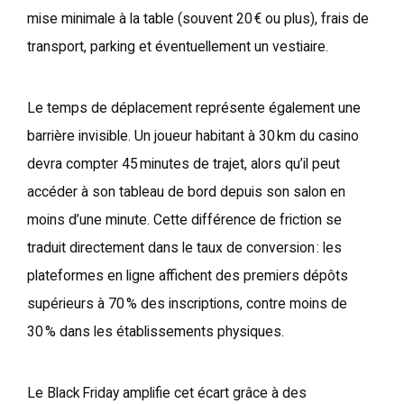
mise minimale à la table (souvent 20 € ou plus), frais de
transport, parking et éventuellement un vestiaire.
Le temps de déplacement représente également une
barrière invisible. Un joueur habitant à 30 km du casino
devra compter 45 minutes de trajet, alors qu’il peut
accéder à son tableau de bord depuis son salon en
moins d’une minute. Cette différence de friction se
traduit directement dans le taux de conversion : les
plateformes en ligne affichent des premiers dépôts
supérieurs à 70 % des inscriptions, contre moins de
30 % dans les établissements physiques.
Le Black Friday amplifie cet écart grâce à des