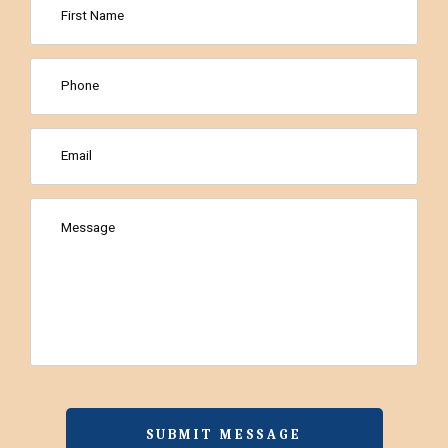
SUBMIT MESSAGE