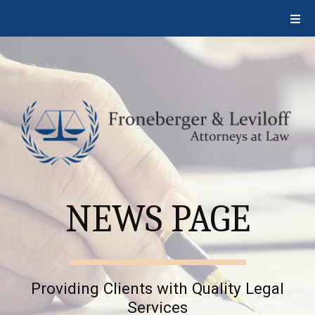
NEWS PAGE
Providing Clients with Quality Legal
Services