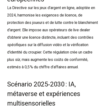
La Directive sur les jeux d’argent en ligne, adoptée en
2024, harmonise les exigences de licence, de
protection des joueurs et de lutte contre le blanchiment
d’argent. Elle impose aux opérateurs de live dealer
d’obtenir une licence distincte, incluant des contrôles
spécifiques sur la diffusion vidéo et la vérification
d’identité du croupier. Cette régulation crée un cadre
plus sûr, mais augmente les coûts de conformité,
estimés à 0,5 % du chiffre d’affaires annuel.
Scénario 2025‑2030 : IA,
métaverse et expériences
multisensorielles