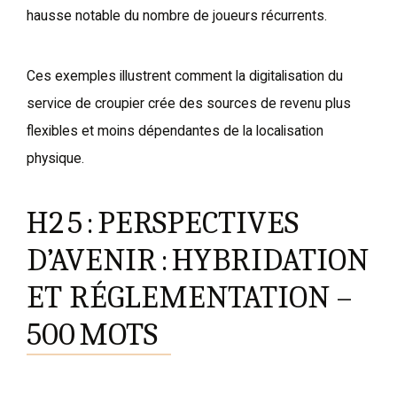
hausse notable du nombre de joueurs récurrents.
Ces exemples illustrent comment la digitalisation du
service de croupier crée des sources de revenu plus
flexibles et moins dépendantes de la localisation
physique.
H2 5 : PERSPECTIVES
D’AVENIR : HYBRIDATION
ET RÉGLEMENTATION –
500 MOTS