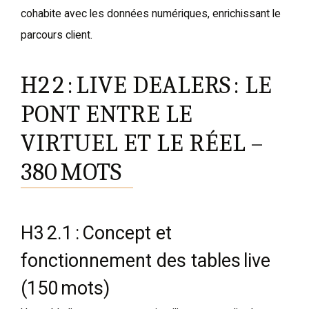
cohabite avec les données numériques, enrichissant le
parcours client.
H2 2 : LIVE DEALERS : LE
PONT ENTRE LE
VIRTUEL ET LE RÉEL –
380 MOTS
H3 2.1 : Concept et
fonctionnement des tables live
(150 mots)