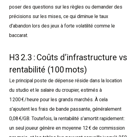
poser des questions sur les règles ou demander des
précisions sur les mises, ce qui diminue le taux
d’abandon lors des jeux à forte volatilité comme le
baccarat.
H3 2.3 : Coûts d’infrastructure vs
rentabilité (100 mots)
Le principal poste de dépense réside dans la location
du studio et le salaire du croupier, estimés à
1 200 € / heure pour les grands marchés. À cela
s’ajoutent les frais de bande passante, généralement
0,08 €/GB. Toutefois, la rentabilité s’amortit rapidement :
un seul joueur génère en moyenne 12 € de commission