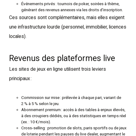
Événements privés : tournois de poker, soirées à thème,
générant des revenus annexes via les droits d’inscription.
Ces sources sont complémentaires, mais elles exigent
une infrastructure lourde (personnel, immobilier, licences
locales).
Revenus des plateformes live
Les sites de jeux en ligne utilisent trois leviers
principaux :
Commission sur mise : prélevée à chaque pari, variant de
2 % à 5 % selon le jeu.
Abonnement premium : accès à des tables à enjeux élevés,
à des croupiers dédiés, ou à des statistiques en temps réel
(ex. : 10 €/mois).
Cross‑selling : promotion de slots, paris sportifs ou de jeux
de loterie pendant les pauses du live dealer, augmentant le