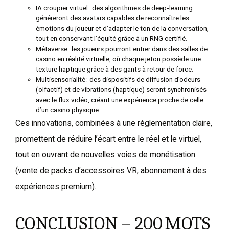
IA croupier virtuel : des algorithmes de deep‑learning
généreront des avatars capables de reconnaître les
émotions du joueur et d’adapter le ton de la conversation,
tout en conservant l’équité grâce à un RNG certifié.
Métaverse : les joueurs pourront entrer dans des salles de
casino en réalité virtuelle, où chaque jeton possède une
texture haptique grâce à des gants à retour de force.
Multisensorialité : des dispositifs de diffusion d’odeurs
(olfactif) et de vibrations (haptique) seront synchronisés
avec le flux vidéo, créant une expérience proche de celle
d’un casino physique.
Ces innovations, combinées à une réglementation claire,
promettent de réduire l’écart entre le réel et le virtuel,
tout en ouvrant de nouvelles voies de monétisation
(vente de packs d’accessoires VR, abonnement à des
expériences premium).
CONCLUSION – 200 MOTS