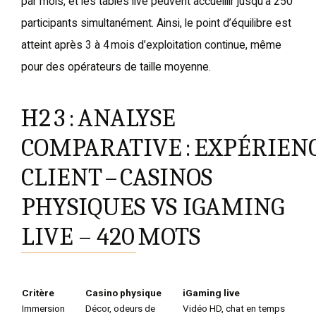
par mois, et les tables live peuvent accueillir jusqu’à 250
participants simultanément. Ainsi, le point d’équilibre est
atteint après 3 à 4 mois d’exploitation continue, même
pour des opérateurs de taille moyenne.
H2 3 : ANALYSE
COMPARATIVE : EXPÉRIEN
CLIENT – CASINOS
PHYSIQUES VS IGAMING
LIVE – 420 MOTS
Critère
Casino physique
iGaming live
Immersion
Décor, odeurs de
Vidéo HD, chat en temps