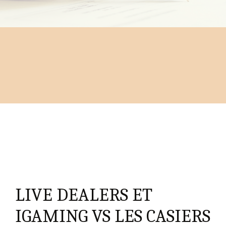
LIVE DEALERS ET
IGAMING VS LES CASIERS