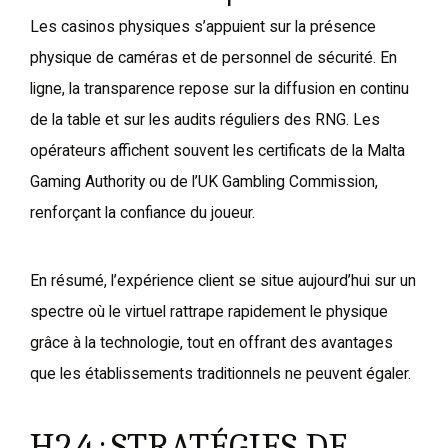
Les casinos physiques s’appuient sur la présence
physique de caméras et de personnel de sécurité. En
ligne, la transparence repose sur la diffusion en continu
de la table et sur les audits réguliers des RNG. Les
opérateurs affichent souvent les certificats de la Malta
Gaming Authority ou de l’UK Gambling Commission,
renforçant la confiance du joueur.
En résumé, l’expérience client se situe aujourd’hui sur un
spectre où le virtuel rattrape rapidement le physique
grâce à la technologie, tout en offrant des avantages
que les établissements traditionnels ne peuvent égaler.
H2 4 : STRATÉGIES DE