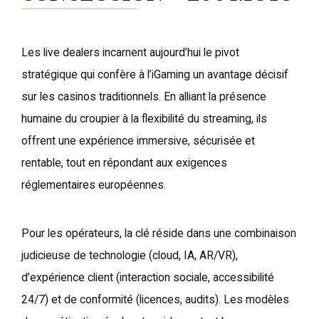
Les live dealers incarnent aujourd’hui le pivot
stratégique qui confère à l’iGaming un avantage décisif
sur les casinos traditionnels. En alliant la présence
humaine du croupier à la flexibilité du streaming, ils
offrent une expérience immersive, sécurisée et
rentable, tout en répondant aux exigences
réglementaires européennes.
Pour les opérateurs, la clé réside dans une combinaison
judicieuse de technologie (cloud, IA, AR/VR),
d’expérience client (interaction sociale, accessibilité
24/7) et de conformité (licences, audits). Les modèles