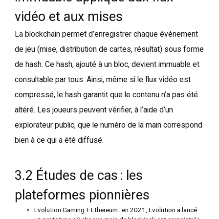
vidéo et aux mises
La blockchain permet d’enregistrer chaque événement
de jeu (mise, distribution de cartes, résultat) sous forme
de hash. Ce hash, ajouté à un bloc, devient immuable et
consultable par tous. Ainsi, même si le flux vidéo est
compressé, le hash garantit que le contenu n’a pas été
altéré. Les joueurs peuvent vérifier, à l’aide d’un
explorateur public, que le numéro de la main correspond
bien à ce qui a été diffusé.
3.2 Études de cas : les
plateformes pionnières
Evolution Gaming + Ethereum : en 2021, Evolution a lancé