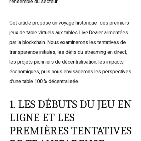
l’ensemble du secteur.
Cet article propose un voyage historique : des premiers
jeux de table virtuels aux tables Live Dealer alimentées
par la blockchain. Nous examinerons les tentatives de
transparence initiales, les défis du streaming en direct,
les projets pionniers de décentralisation, les impacts
économiques, puis nous envisagerons les perspectives
d’une table 100 % décentralisée.
1. LES DÉBUTS DU JEU EN
LIGNE ET LES
PREMIÈRES TENTATIVES