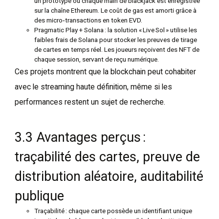
un prototype où chaque main de blackjack est enregistrée
sur la chaîne Ethereum. Le coût de gas est amorti grâce à
des micro‑transactions en token EVD.
Pragmatic Play + Solana : la solution « Live Sol » utilise les
faibles frais de Solana pour stocker les preuves de tirage
de cartes en temps réel. Les joueurs reçoivent des NFT de
chaque session, servant de reçu numérique.
Ces projets montrent que la blockchain peut cohabiter
avec le streaming haute définition, même si les
performances restent un sujet de recherche.
3.3 Avantages perçus :
traçabilité des cartes, preuve de
distribution aléatoire, auditabilité
publique
Traçabilité : chaque carte possède un identifiant unique