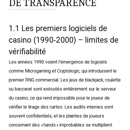
DE TRANSPARENCE
1.1 Les premiers logiciels de
casino (1990‑2000) – limites de
vérifiabilité
Les années 1990 voient l’émergence de logiciels
comme Microgaming et Cryptologic, qui introduisent le
premier RNG commercial. Les jeux de blackjack, roulette
ou baccarat sont exécutés entièrement sur le serveur
du casino, ce qui rend impossible pour le joueur de
vérifier le tirage des cartes. Les audits internes sont
souvent confidentiels, et les plaintes de joueurs
concernant des « hands » improbables se multiplient.