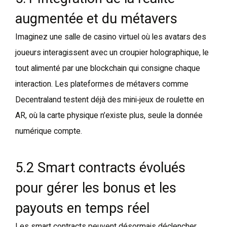
augmentée et du métavers
Imaginez une salle de casino virtuel où les avatars des
joueurs interagissent avec un croupier holographique, le
tout alimenté par une blockchain qui consigne chaque
interaction. Les plateformes de métavers comme
Decentraland testent déjà des mini‑jeux de roulette en
AR, où la carte physique n’existe plus, seule la donnée
numérique compte.
5.2 Smart contracts évolués
pour gérer les bonus et les
payouts en temps réel
Les smart contracts peuvent désormais déclencher