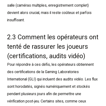
salle (caméras multiples, enregistrement complet)
devient alors crucial, mais il reste coûteux et parfois
insuffisant.
2.3 Comment les opérateurs ont
tenté de rassurer les joueurs
(certifications, audits vidéo)
Pour répondre à ces défis, les opérateurs obtiennent
des certifications de la Gaming Laboratories
International (GLI) qui incluent des audits vidéo. Les flux
sont horodatés, signés numériquement et stockés
pendant plusieurs jours afin de permettre une
vérification post‑jeu. Certains sites, comme ceux