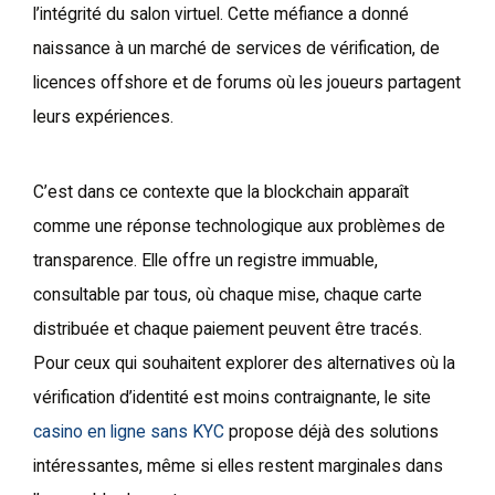
l’intégrité du salon virtuel. Cette méfiance a donné
naissance à un marché de services de vérification, de
licences offshore et de forums où les joueurs partagent
leurs expériences.
C’est dans ce contexte que la blockchain apparaît
comme une réponse technologique aux problèmes de
transparence. Elle offre un registre immuable,
consultable par tous, où chaque mise, chaque carte
distribuée et chaque paiement peuvent être tracés.
Pour ceux qui souhaitent explorer des alternatives où la
vérification d’identité est moins contraignante, le site
casino en ligne sans KYC
propose déjà des solutions
intéressantes, même si elles restent marginales dans