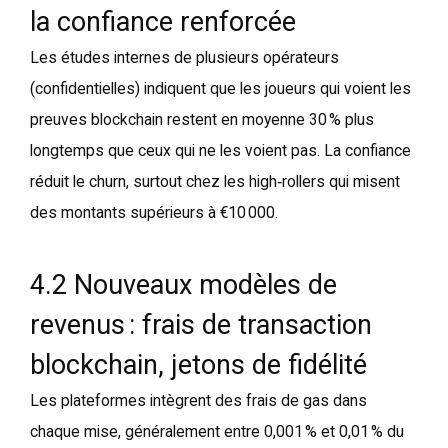
la confiance renforcée
Les études internes de plusieurs opérateurs
(confidentielles) indiquent que les joueurs qui voient les
preuves blockchain restent en moyenne 30 % plus
longtemps que ceux qui ne les voient pas. La confiance
réduit le churn, surtout chez les high‑rollers qui misent
des montants supérieurs à €10 000.
4.2 Nouveaux modèles de
revenus : frais de transaction
blockchain, jetons de fidélité
Les plateformes intègrent des frais de gas dans
chaque mise, généralement entre 0,001 % et 0,01 % du