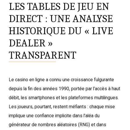
LES TABLES DE JEU EN
DIRECT : UNE ANALYSE
HISTORIQUE DU « LIVE
DEALER »
TRANSPARENT
Le casino en ligne a connu une croissance fulgurante
depuis la fin des années 1990, portée par l’accès à haut
débit, les smartphones et les plateformes multilingues.
Les joueurs, pourtant, restent méfiants : chaque mise
implique une confiance implicite dans l’aléa du
générateur de nombres aléatoires (RNG) et dans