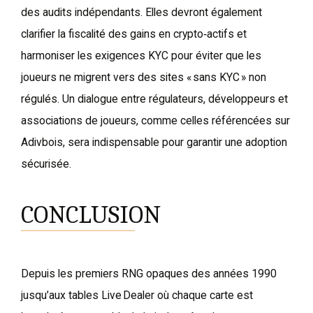
des audits indépendants. Elles devront également
clarifier la fiscalité des gains en crypto‑actifs et
harmoniser les exigences KYC pour éviter que les
joueurs ne migrent vers des sites « sans KYC » non
régulés. Un dialogue entre régulateurs, développeurs et
associations de joueurs, comme celles référencées sur
Adivbois, sera indispensable pour garantir une adoption
sécurisée.
CONCLUSION
Depuis les premiers RNG opaques des années 1990
jusqu’aux tables Live Dealer où chaque carte est