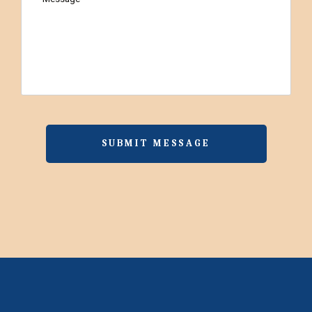
SUBMIT MESSAGE