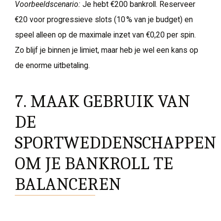
Voorbeeldscenario:
Je hebt €200 bankroll. Reserveer
€20 voor progressieve slots (10 % van je budget) en
speel alleen op de maximale inzet van €0,20 per spin.
Zo blijf je binnen je limiet, maar heb je wel een kans op
de enorme uitbetaling.
7. MAAK GEBRUIK VAN
DE
SPORTWEDDENSCHAPPEN
OM JE BANKROLL TE
BALANCEREN