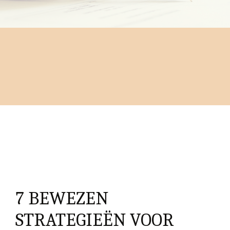
7 BEWEZEN
STRATEGIEËN VOOR