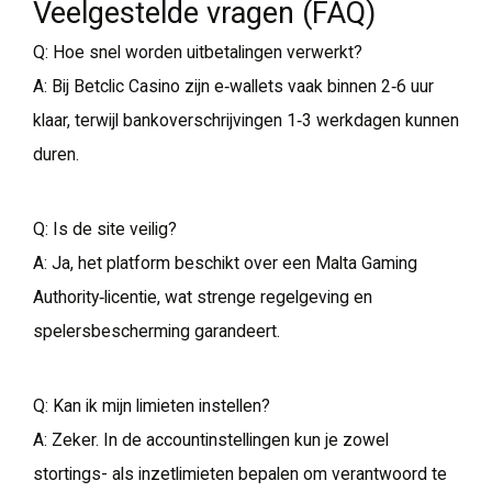
Veelgestelde vragen (FAQ)
Q: Hoe snel worden uitbetalingen verwerkt?
A: Bij Betclic Casino zijn e‑wallets vaak binnen 2‑6 uur
klaar, terwijl bankoverschrijvingen 1‑3 werkdagen kunnen
duren.
Q: Is de site veilig?
A: Ja, het platform beschikt over een Malta Gaming
Authority‑licentie, wat strenge regelgeving en
spelersbescherming garandeert.
Q: Kan ik mijn limieten instellen?
A: Zeker. In de accountinstellingen kun je zowel
stortings- als inzetlimieten bepalen om verantwoord te