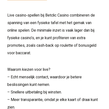
Live casino‑spellen bij Betclic Casino combineren de
spanning van een fysieke tafel met het gemak van
online spelen. De minimale inzet is vaak lager dan bij
fysieke casino’s, en je kunt profiteren van extra
promoties, zoals cash‑back op roulette of bonusgeld
voor baccarat.
Waarom kiezen voor live?
– Echt menselijk contact, waardoor je betere
beslissingen kunt nemen.
– Snellere uitbetaling bij winsten.
– Meer transparantie, omdat je elke kaart of draai kunt
zien.