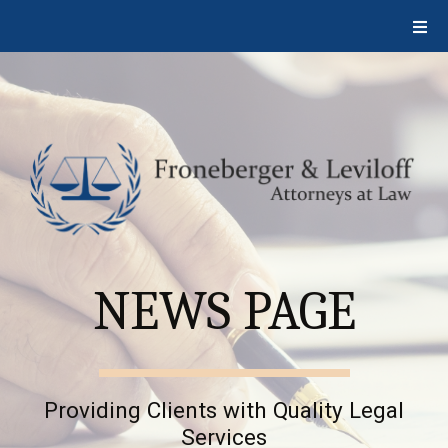
NEWS PAGE
Providing Clients with Quality Legal
Services