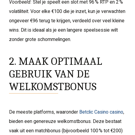
Voorbeeld:
Stel je speelt een slot met 96 % RTP en 2 %
volatiliteit. Voor elke €100 die je inzet, kun je verwachten
ongeveer €96 terug te krijgen, verdeeld over veel kleine
wins. Dit is ideaal als je een langere speelsessie wilt
zonder grote schommelingen.
2. MAAK OPTIMAAL
GEBRUIK VAN DE
WELKOMSTBONUS
De meeste platforms, waaronder
Betclic Casino casino
,
bieden een genereuze welkomstbonus. Deze bestaat
vaak uit een matchbonus (bijvoorbeeld 100 % tot €200)