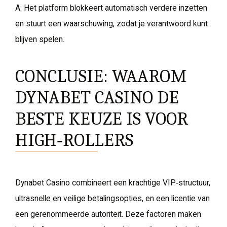
A: Het platform blokkeert automatisch verdere inzetten
en stuurt een waarschuwing, zodat je verantwoord kunt
blijven spelen.
CONCLUSIE: WAAROM
DYNABET CASINO DE
BESTE KEUZE IS VOOR
HIGH‑ROLLERS
Dynabet Casino combineert een krachtige VIP‑structuur,
ultrasnelle en veilige betalingsopties, en een licentie van
een gerenommeerde autoriteit. Deze factoren maken