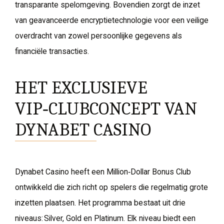
transparante spelomgeving. Bovendien zorgt de inzet
van geavanceerde encryptietechnologie voor een veilige
overdracht van zowel persoonlijke gegevens als
financiële transacties.
HET EXCLUSIEVE
VIP‑CLUBCONCEPT VAN
DYNABET CASINO
Dynabet Casino heeft een Million‑Dollar Bonus Club
ontwikkeld die zich richt op spelers die regelmatig grote
inzetten plaatsen. Het programma bestaat uit drie
niveaus: Silver, Gold en Platinum. Elk niveau biedt een