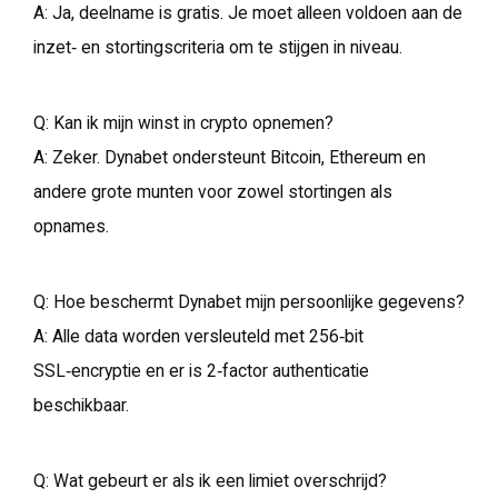
A: Ja, deelname is gratis. Je moet alleen voldoen aan de
inzet‑ en stortingscriteria om te stijgen in niveau.
Q: Kan ik mijn winst in crypto opnemen?
A: Zeker. Dynabet ondersteunt Bitcoin, Ethereum en
andere grote munten voor zowel stortingen als
opnames.
Q: Hoe beschermt Dynabet mijn persoonlijke gegevens?
A: Alle data worden versleuteld met 256‑bit
SSL‑encryptie en er is 2‑factor authenticatie
beschikbaar.
Q: Wat gebeurt er als ik een limiet overschrijd?