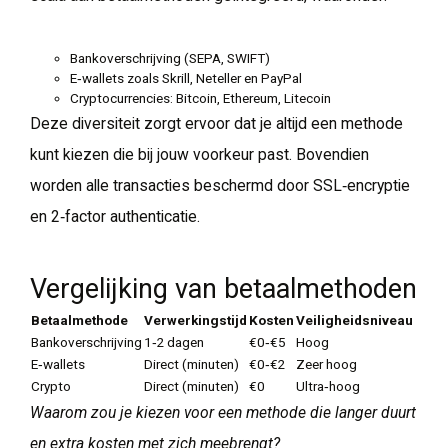
Bankoverschrijving (SEPA, SWIFT)
E‑wallets zoals Skrill, Neteller en PayPal
Cryptocurrencies: Bitcoin, Ethereum, Litecoin
Deze diversiteit zorgt ervoor dat je altijd een methode
kunt kiezen die bij jouw voorkeur past. Bovendien
worden alle transacties beschermd door SSL‑encryptie
en 2‑factor authenticatie.
Vergelijking van betaalmethoden
Betaalmethode
Verwerkingstijd
Kosten
Veiligheidsniveau
Bankoverschrijving
1‑2 dagen
€0‑€5
Hoog
E‑wallets
Direct (minuten)
€0‑€2
Zeer hoog
Crypto
Direct (minuten)
€0
Ultra‑hoog
Waarom zou je kiezen voor een methode die langer duurt
en extra kosten met zich meebrengt?