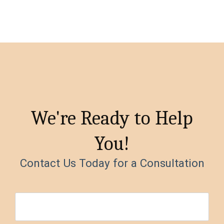
We're Ready to Help
You!
Contact Us Today for a Consultation