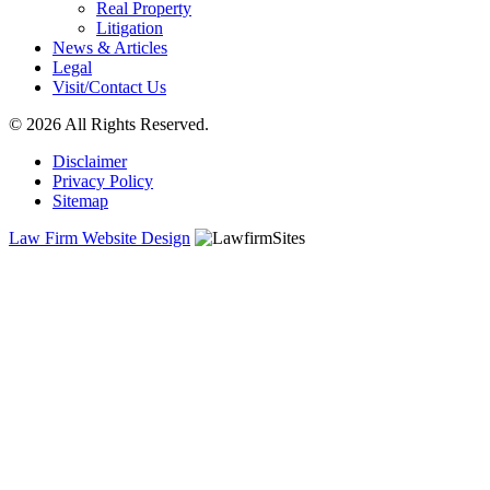
Real Property
Litigation
News & Articles
Legal
Visit/Contact Us
© 2026 All Rights Reserved.
Disclaimer
Privacy Policy
Sitemap
Law Firm Website Design