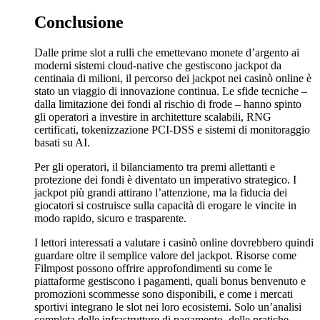
Conclusione
Dalle prime slot a rulli che emettevano monete d’argento ai
moderni sistemi cloud‑native che gestiscono jackpot da
centinaia di milioni, il percorso dei jackpot nei casinò online è
stato un viaggio di innovazione continua. Le sfide tecniche –
dalla limitazione dei fondi al rischio di frode – hanno spinto
gli operatori a investire in architetture scalabili, RNG
certificati, tokenizzazione PCI‑DSS e sistemi di monitoraggio
basati su AI.
Per gli operatori, il bilanciamento tra premi allettanti e
protezione dei fondi è diventato un imperativo strategico. I
jackpot più grandi attirano l’attenzione, ma la fiducia dei
giocatori si costruisce sulla capacità di erogare le vincite in
modo rapido, sicuro e trasparente.
I lettori interessati a valutare i casinò online dovrebbero quindi
guardare oltre il semplice valore del jackpot. Risorse come
Filmpost possono offrire approfondimenti su come le
piattaforme gestiscono i pagamenti, quali bonus benvenuto e
promozioni scommesse sono disponibili, e come i mercati
sportivi integrano le slot nei loro ecosistemi. Solo un’analisi
completa delle infrastrutture di pagamento, delle pratiche