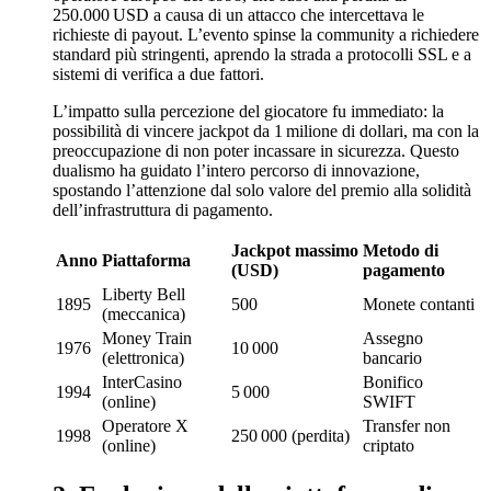
250.000 USD a causa di un attacco che intercettava le
richieste di payout. L’evento spinse la community a richiedere
standard più stringenti, aprendo la strada a protocolli SSL e a
sistemi di verifica a due fattori.
L’impatto sulla percezione del giocatore fu immediato: la
possibilità di vincere jackpot da 1 milione di dollari, ma con la
preoccupazione di non poter incassare in sicurezza. Questo
dualismo ha guidato l’intero percorso di innovazione,
spostando l’attenzione dal solo valore del premio alla solidità
dell’infrastruttura di pagamento.
Jackpot massimo
Metodo di
Anno
Piattaforma
(USD)
pagamento
Liberty Bell
1895
500
Monete contanti
(meccanica)
Money Train
Assegno
1976
10 000
(elettronica)
bancario
InterCasino
Bonifico
1994
5 000
(online)
SWIFT
Operatore X
Transfer non
1998
250 000 (perdita)
(online)
criptato