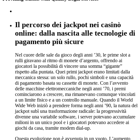
Il percorso dei jackpot nei casinò
online: dalla nascita alle tecnologie di
pagamento più sicure
Nel cuore delle sale da gioco degli anni ’30, le prime slot a
rulli giravano al ritmo di monete d’argento, offrendo ai
giocatori la possibilità di vincere una somma “gigante”
rispetto alla puntata. Quei primi jackpot erano limitati dalla
meccanica stessa: un solo rullo, pochi simboli e una capacità
di pagamento basata su cassette di monete. Con l’avvento
delle macchine elettromeccaniche negli anni ’70, i premi
cominciarono a crescere, ma rimanevano comunque vincolati
a un limite fisico e a un controllo manuale. Quando il World
Wide Web iniziò a prendere forma negli anni ’90, la natura del
jackpot subì una trasformazione radicale: la progressività
divenne una variabile software, i server potevano accumulare
milioni in un unico pool e i giocatori potevano accedere ai
giochi da casa, tramite modem dial‑up.
Questa evoluzione non è avvenuta in un vuoto. L’aumento