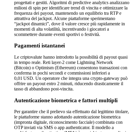
progettati e gestiti. Algoritmi di predictive analytics analizzano
milioni di spin per identificare trend di vincita e ottimizzare la
frequenza dei payout, mantenendo un equilibrio tra RTP e
attrattiva del jackpot. Alcune piattaforme sperimentano
“jackpot dinamici”, dove il valore cresce più rapidamente in
momenti di alta volatilità, incentivando i giocatori a
scommettere durante eventi sportivi o festività.
Pagamenti istantanei
Le criptovalute hanno introdotto la possibilità di payout quasi
in tempo reale. Reti layer‑2 come Lightning Network
(Bitcoin) o Optimism (Ethereum) consentono transazioni con
conferma in pochi secondi e commissioni inferiori a
0,01 USD. Un operatore che integra una crypto‑gateway può
offrire un payout entro 2 minuti, riducendo drasticamente il
tasso di abbandono post‑vincita.
Autenticazione biometrica e fattori multipli
Per garantire che il prelievo sia effettuato dal legittimo titolare,
le piattaforme stanno adottando autenticazione biometrica
(impronta digitale, riconoscimento facciale) combinata con
OTP inviati via SMS o app authenticator. Il modello a