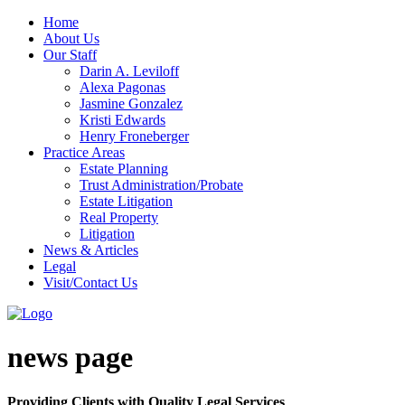
Home
About Us
Our Staff
Darin A. Leviloff
Alexa Pagonas
Jasmine Gonzalez
Kristi Edwards
Henry Froneberger
Practice Areas
Estate Planning
Trust Administration/Probate
Estate Litigation
Real Property
Litigation
News & Articles
Legal
Visit/Contact Us
news page
Providing Clients with Quality Legal Services