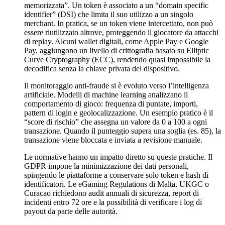
memorizzata”. Un token è associato a un “domain specific
identifier” (DSI) che limita il suo utilizzo a un singolo
merchant. In pratica, se un token viene intercettato, non può
essere riutilizzato altrove, proteggendo il giocatore da attacchi
di replay. Alcuni wallet digitali, come Apple Pay e Google
Pay, aggiungono un livello di crittografia basato su Elliptic
Curve Cryptography (ECC), rendendo quasi impossibile la
decodifica senza la chiave privata del dispositivo.
Il monitoraggio anti‑fraude si è evoluto verso l’intelligenza
artificiale. Modelli di machine learning analizzano il
comportamento di gioco: frequenza di puntate, importi,
pattern di login e geolocalizzazione. Un esempio pratico è il
“score di rischio” che assegna un valore da 0 a 100 a ogni
transazione. Quando il punteggio supera una soglia (es. 85), la
transazione viene bloccata e inviata a revisione manuale.
Le normative hanno un impatto diretto su queste pratiche. Il
GDPR impone la minimizzazione dei dati personali,
spingendo le piattaforme a conservare solo token e hash di
identificatori. Le eGaming Regulations di Malta, UKGC o
Curacao richiedono audit annuali di sicurezza, report di
incidenti entro 72 ore e la possibilità di verificare i log di
payout da parte delle autorità.