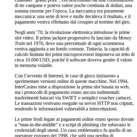
di tre campane e poteva valere poche centinaia di dollari, una
somma enorme per l’epoca. La meccanica era puramente
meccanica: una serie di leve e molle decideva il risultato, e il
pagamento veniva effettuato dal croupier al termine del giro.
Negli anni ’70, la rivoluzione elettronica introdusse le prime
slot video. Il primo jackpot progressivo fu lanciato da
Money
Train
nel 1976, dove una percentuale di ogni scommessa
veniva aggiunta a un fondo comune. Tuttavia, la capacità di
calcolo limitata dei primi microprocessori imponeva un tetto di
circa 10.000 USD, poiché il software doveva gestire il valore
in memoria volatile.
Con l’avvento di Internet, le case di gioco iniziarono a
sperimentare versioni online di queste macchine. Nel 1994,
InterCasino mise a disposizione la prima slot basata su web,
ma i protocolli di pagamento erano ancora rudimentali:
trasferimenti bancari via SWIFT o semplici voucher cartacei.
Le transazioni venivano eseguite su server HTTP non criptati,
rendendo le informazioni vulnerabili a intercettazioni.
Le prime frodi legate ai pagamenti online erano spesso dovute
a “man-in-the-middle” e a script di phishing che rubavano le
credenziali degli utenti. Un caso emblematico fu quello di un
operatore europeo del 1998, che subì una perdita di