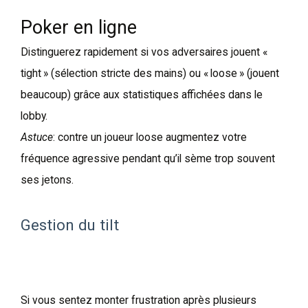
Poker en ligne
Distinguerez rapidement si vos adversaires jouent «
tight » (sélection stricte des mains) ou « loose » (jouent
beaucoup) grâce aux statistiques affichées dans le
lobby.
Astuce
: contre un joueur loose augmentez votre
fréquence agressive pendant qu’il sème trop souvent
ses jetons.
Gestion du tilt
Si vous sentez monter frustration après plusieurs