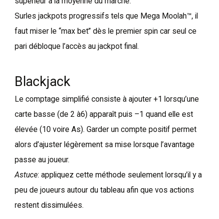
supérieur à la moyenne du marché.
Surles jackpots progressifs tels que Mega Moolah™, il
faut miser le “max bet” dès le premier spin car seul ce
pari débloque l’accès au jackpot final.
Blackjack
Le comptage simplifié consiste à ajouter +1 lorsqu’une
carte basse (de 2 à6) apparaît puis –1 quand elle est
élevée (10 voire As). Garder un compte positif permet
alors d’ajuster légèrement sa mise lorsque l’avantage
passe au joueur.
Astuce
: appliquez cette méthode seulement lorsqu’il y a
peu de joueurs autour du tableau afin que vos actions
restent dissimulées.