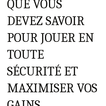
QUE VOUS
DEVEZ SAVOIR
POUR JOUER EN
TOUTE
SÉCURITÉ ET
MAXIMISER VOS
GAINS