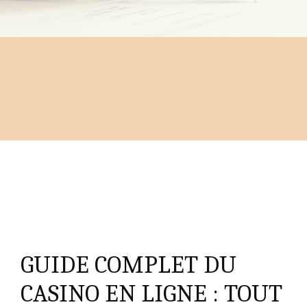
GUIDE COMPLET DU
CASINO EN LIGNE : TOUT