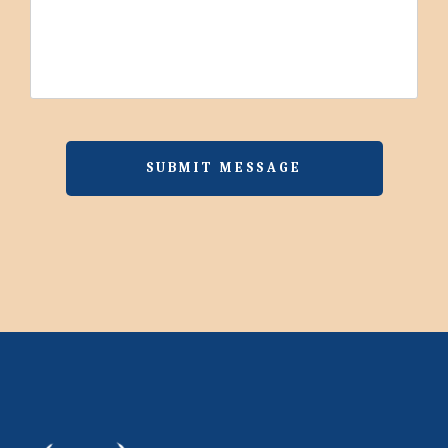
SUBMIT MESSAGE