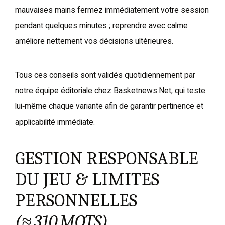
mauvaises mains fermez immédiatement votre session
pendant quelques minutes ; reprendre avec calme
améliore nettement vos décisions ultérieures.
Tous ces conseils sont validés quotidiennement par
notre équipe éditoriale chez Basketnews.Net, qui teste
lui‑même chaque variante afin de garantir pertinence et
applicabilité immédiate.
GESTION RESPONSABLE
DU JEU & LIMITES
PERSONNELLES
(≈ 310 MOTS)