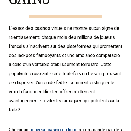
L’essor des casinos virtuels ne montre aucun signe de
ralentissement ; chaque mois des millions de joueurs
français s’inscrivent sur des plateformes qui promettent
des jackpots flamboyants et une ambiance comparable
à celle d’un véritable établissement terrestre. Cette
popularité croissante crée toutefois un besoin pressant
de disposer d’un guide fiable : comment distinguer le
vrai du faux, identifier les offres réellement
avantageuses et éviter les arnaques qui pullulent sur la
toile ?
Choisir un
nouveau casino en ligne
recommandé par des