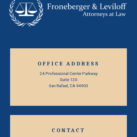
OFFICE ADDRESS
24 Professional Center Parkway
Suite 120
San Rafael, CA 94903
CONTACT