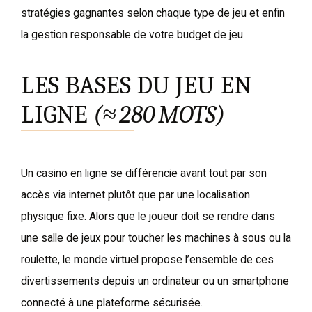
stratégies gagnantes selon chaque type de jeu et enfin
la gestion responsable de votre budget de jeu.
LES BASES DU JEU EN
LIGNE
(≈ 280 MOTS)
Un casino en ligne se différencie avant tout par son
accès via internet plutôt que par une localisation
physique fixe. Alors que le joueur doit se rendre dans
une salle de jeux pour toucher les machines à sous ou la
roulette, le monde virtuel propose l’ensemble de ces
divertissements depuis un ordinateur ou un smartphone
connecté à une plateforme sécurisée.