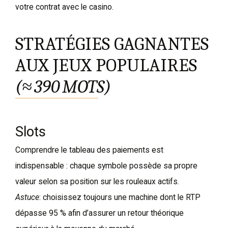
votre contrat avec le casino.
STRATÉGIES GAGNANTES
AUX JEUX POPULAIRES
(≈ 390 MOTS)
Slots
Comprendre le tableau des paiements est
indispensable : chaque symbole possède sa propre
valeur selon sa position sur les rouleaux actifs.
Astuce
: choisissez toujours une machine dont le RTP
dépasse 95 % afin d’assurer un retour théorique