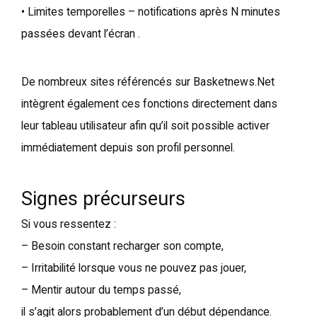
• Limites temporelles – notifications après N minutes
passées devant l’écran .
De nombreux sites référencés sur Basketnews.Net
intègrent également ces fonctions directement dans
leur tableau utilisateur afin qu’il soit possible activer
immédiatement depuis son profil personnel.
Signes précurseurs
Si vous ressentez :
– Besoin constant recharger son compte,
– Irritabilité lorsque vous ne pouvez pas jouer,
– Mentir autour du temps passé,
il s’agit alors probablement d’un début dépendance.