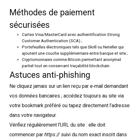
Méthodes de paiement
sécurisées
Cartes Visa/MasterCard avec authentification Strong
Customer Authentication (SCA) ;
Portefeuilles électroniques tels que Skrill ou Neteller qui
ajoutent une couche supplémentaire entre banque et site ;
Cryptomonnaies comme Bitcoin permettant anonymat
partiel tout en conservant traçabilité blockchain.
Astuces anti‑phishing
Ne cliquez jamais sur un lien reçu par e‑mail demandant
vos données bancaires ; accédez toujours au site via
votre bookmark préféré ou tapez directement l’adresse
dans votre navigateur.
Vérifiez régulièrement l’URL du site : elle doit
commencer par
https://
suivi du nom exact inscrit dans