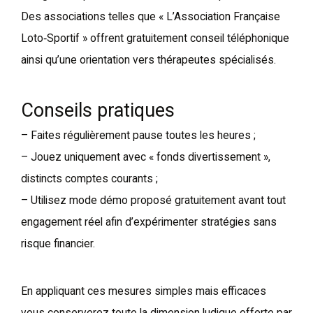
Des associations telles que « L’Association Française
Loto‑Sportif » offrent gratuitement conseil téléphonique
ainsi qu’une orientation vers thérapeutes spécialisés.
Conseils pratiques
– Faites régulièrement pause toutes les heures ;
– Jouez uniquement avec « fonds divertissement »,
distincts comptes courants ;
– Utilisez mode démo proposé gratuitement avant tout
engagement réel afin d’expérimenter stratégies sans
risque financier.
En appliquant ces mesures simples mais efficaces
vous conserverez toute la dimension ludique offerte par