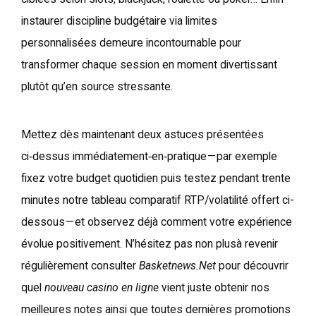
instaurer discipline budgétaire via limites
personnalisées demeure incontournable pour
transformer chaque session en moment divertissant
plutôt qu’en source stressante.
Mettez dès maintenant deux astuces présentées
ci‑dessus immédiatement‐en‐pratique — par exemple
fixez votre budget quotidien puis testez pendant trente
minutes notre tableau comparatif RTP/volatilité offert ci-
dessous — et observez déjà comment votre expérience
évolue positivement.​ N’hésitez pas non plusà revenir
régulièrement consulter
Basketnews.Net
pour découvrir
quel
nouveau casino en ligne
vient juste obtenir nos
meilleures notes ainsi que toutes dernières promotions